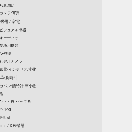
写真周辺
カメラ/写真
V機器 / 家電
ビジュアル機器
オーディオ
業務用機器
AV機器
ビデオカメラ
家電/インテリア/小物
/革/腕時計
カバン/腕時計/革小物
鞄
ひらくPCバッグ系
革小物
腕時計
hone / iOS機器