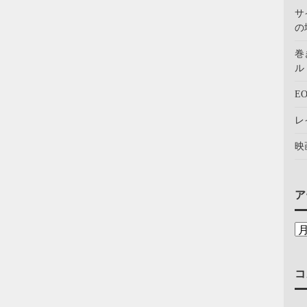
サ
の
巻
ル：
E
レ
映
ア
コ