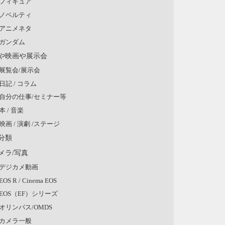
フィギュア
ノベルティ
アニメネタ
ガンダム
や映画や展示会
展覧会/展示会
日記 / コラム
自分の仕事/セミナー等
本 / 音楽
映画 / 演劇 /ステージ
分類
メラ/写真
デジカメ動画
EOS R / Cinema EOS
EOS（EF）シリーズ
オリンパス/OMDS
カメラ一般