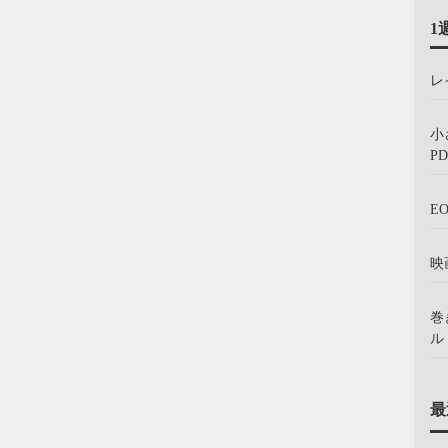
1
レ
小
PD
E
映
巻
ル：
最