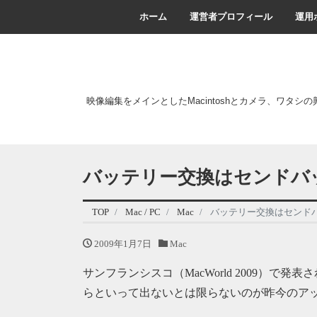
ホーム
運営者プロフィール
運用
映像編集をメインとしたMacintoshとカメラ、ワタシ
バッテリー交換はセンドバック？ 
TOP
Mac / PC
Mac
バッテリー交換はセンドバック？
2009年1月7日
Mac
サンフランシスコ（MacWorld 2009）
らといって出ないとは限らないのが昨今のアップル）で