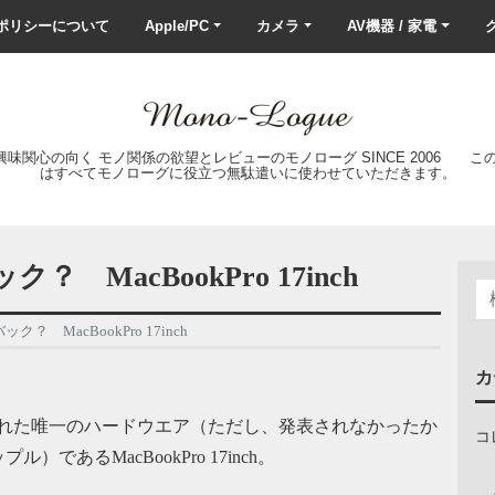
ポリシーについて
Apple/PC
カメラ
AV機器 / 家電
ク
の興味関心の向く モノ関係の欲望とレビューのモノローグ SINCE 2006 
はすべてモノローグに役立つ無駄遣いに使わせていただきます。
MacBookPro 17inch
 MacBookPro 17inch
カ
で発表された唯一のハードウエア（ただし、発表されなかったか
コ
あるMacBookPro 17inch。