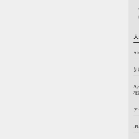
人
A
新
A
確
ア
iP