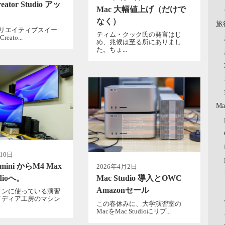
reator Studio アッ
Mac 大幅値上げ（だけで
ト
なく）
旅
のクリエイティブスイー
ティム・クック氏の発言はじ
reato...
め、兆候は至る所にありまし
た。ちょ...
Ma
10日
 mini からM4 Max
2026年4月2日
udioへ。
Mac Studio 導入とOWC
Amazonセール
インに使っている演習
メディア工房のマシン
この春休みに、大学演習室の
MacをMac Studioにリプ...