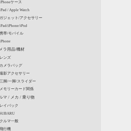
iPhoneケース
iPad / Apple Watch
ガジェット/アクセサリー
iPad/iPhone/iPod
携帯/モバイル
iPhone
メラ用品/機材
レンズ
カメラバッグ
撮影アクセサリー
三脚/一脚/スライダー
メモリーカード関係
ルマ / メカ / 乗り物
レイバック
SUBARU
クルマ一般
飛行機