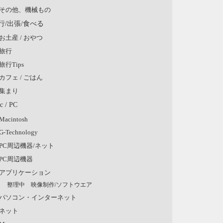
その他、機械もの
行/出張/食べる
お土産 / おやつ
旅行
旅行Tips
カフェ / ごはん
集まり
c / PC
Macintosh
G-Technology
PC周辺機器/ネット
PC周辺機器
アプリケーション
整理中 映像制作/ソフトウエア
パソコン・インターネット
ネット