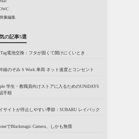
Mac
OWC
映像編集
気の記事5選
irTag電池交換：フタが固くて開けにくいとき
幹線のぞみ S Work 車両 ネット速度とコンセント
pple 学生・教職員向けストアに入るためのUNiDAYS
認手順
イサイトが停止しやすい季節：SUBARU レイバック
honeでBlackmagic Camera、しかも無償