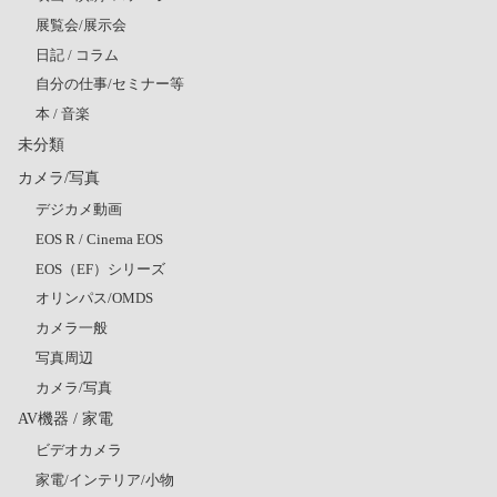
展覧会/展示会
日記 / コラム
自分の仕事/セミナー等
本 / 音楽
未分類
カメラ/写真
デジカメ動画
EOS R / Cinema EOS
EOS（EF）シリーズ
オリンパス/OMDS
カメラ一般
写真周辺
カメラ/写真
AV機器 / 家電
ビデオカメラ
家電/インテリア/小物