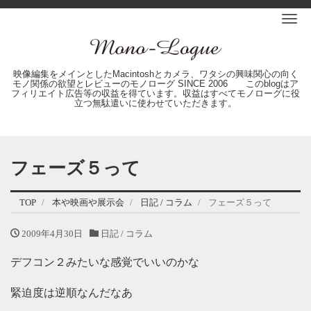
Me
映像編集をメインとしたMacintoshとカメラ、ワタシの興味関心の向く
モノ関係の欲望とレビューのモノローグ SINCE 2006 このblogはア
フィリエイト広告等の収益を得ています。収益はすべてモノローグに役
立つ無駄遣いに使わせていただきます。
フェーズ５って
TOP
本や映画や展示会
日記 / コラム
フェーズ５って
2009年4月30日
日記 / コラム
デフコン２みたいな感覚でいいのかな
緊迫度は逆順なんだなあ