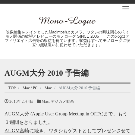
Me
映像編集をメインとしたMacintoshとカメラ、ワタシの興味関心の向く
モノ関係の欲望とレビューのモノローグ SINCE 2006 このblogはア
フィリエイト広告等の収益を得ています。収益はすべてモノローグに役
立つ無駄遣いに使わせていただきます。
AUGM大分 2010 予告編
TOP
Mac / PC
Mac
AUGM大分 2010 予告編
2010年2月4日
Mac
,
デジカメ動画
AUGM大分
(Apple User Group Meeting in OITA)まで、もう
３週間をきりました。
AUGM宮崎
に続き、ワタシもゲストとしてプレゼンさせて