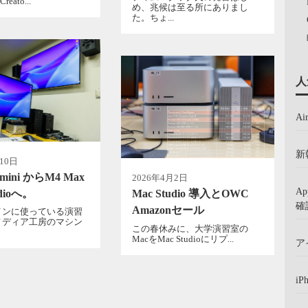
reato...
め、兆候は至る所にありまし
た。ちょ...
人
A
新
10日
 mini からM4 Max
2026年4月2日
A
udioへ。
Mac Studio 導入とOWC
確
Amazonセール
インに使っている演習
メディア工房のマシン
この春休みに、大学演習室の
MacをMac Studioにリプ...
ア
iP