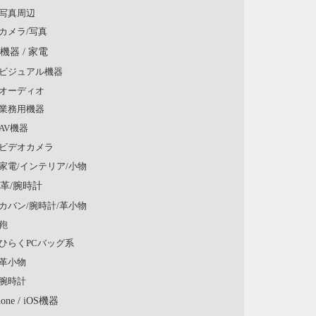
写真周辺
カメラ/写真
V機器 / 家電
ビジュアル機器
オーディオ
業務用機器
AV機器
ビデオカメラ
家電/インテリア/小物
/革/腕時計
カバン/腕時計/革小物
鞄
ひらくPCバッグ系
革小物
腕時計
hone / iOS機器