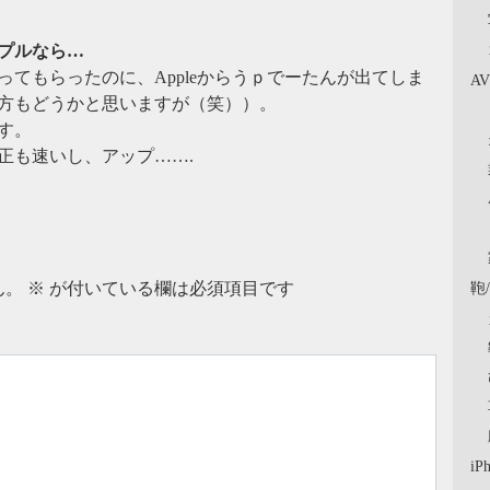
ップルなら…
ってもらったのに、Appleからうｐでーたんが出てしま
A
方もどうかと思いますが（笑））。
す。
正も速いし、アップ…….
鞄
ん。
※
が付いている欄は必須項目です
iP