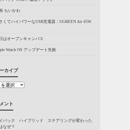
画 ちいかわ
さくてハイパワーなUSB充電器：UGREEN Air 65W
日はオープンキャンパス
pple Watch OS アップデート失敗
ーカイブ
メント
イバック ハイブリッド ステアリングが変わった
はなぜ？