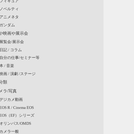
フィギュア
ノベルティ
アニメネタ
ガンダム
や映画や展示会
展覧会/展示会
日記 / コラム
自分の仕事/セミナー等
本 / 音楽
映画 / 演劇 /ステージ
分類
メラ/写真
デジカメ動画
EOS R / Cinema EOS
EOS（EF）シリーズ
オリンパス/OMDS
カメラ一般