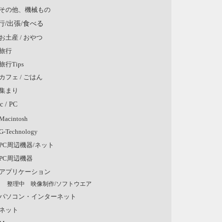
その他、機械もの
行/出張/食べる
お土産 / おやつ
旅行
旅行Tips
カフェ / ごはん
集まり
c / PC
Macintosh
G-Technology
PC周辺機器/ネット
PC周辺機器
アプリケーション
整理中 映像制作/ソフトウエア
パソコン・インターネット
ネット