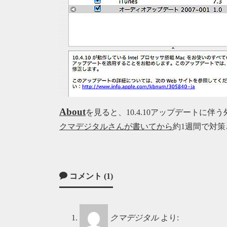
About
を見ると、10.4.10アップデートに
クマデジタルさんが書いてから
約1週間で対
コメント (1)
クマデジタル
より: