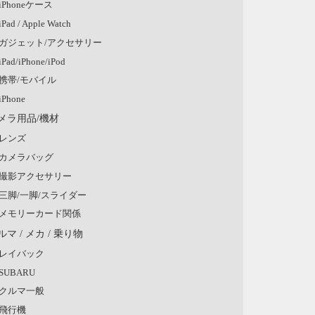
iPhoneケース
iPad / Apple Watch
ガジェット/アクセサリー
iPad/iPhone/iPod
携帯/モバイル
iPhone
メラ用品/機材
レンズ
カメラバッグ
撮影アクセサリー
三脚/一脚/スライダー
メモリーカード関係
ルマ / メカ / 乗り物
レイバック
SUBARU
クルマ一般
飛行機