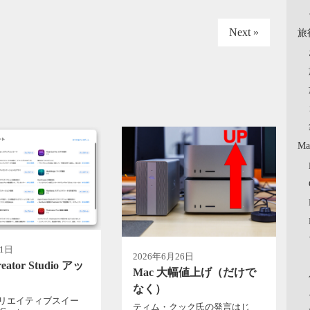
Next »
旅
Ma
月1日
2026年6月26日
reator Studio アッ
Mac 大幅値上げ（だけで
ト
なく）
のクリエイティブスイー
ティム・クック氏の発言はじ