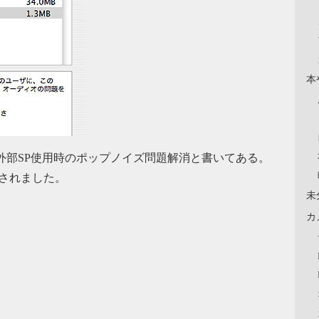
本
伴う外部SP使用時のポップノイズ問題解消と書いてある。
策されました。
未
カ