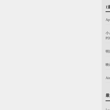
1
A
小
PD
明
映
A
最
レ