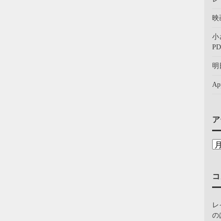
映
小
PD
明
A
ア
コ
レ
の