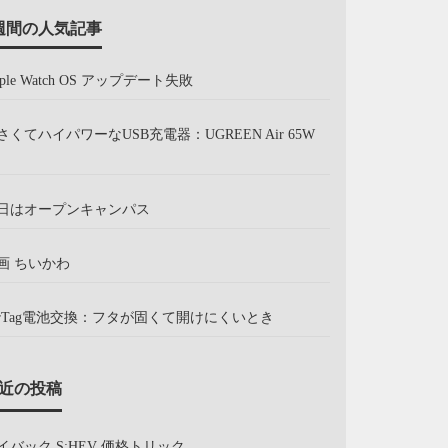
週間の人気記事
pple Watch OS アップデート失敗
さくてハイパワーなUSB充電器：UGREEN Air 65W
日はオープンキャンパス
画 ちいかわ
irTag電池交換：フタが固くて開けにくいとき
近の投稿
イバック S:HEV 価格トリック