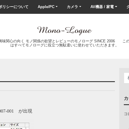
ポリシーについて
Apple/PC
カメラ
AV機器 / 家電
ク
の興味関心の向く モノ関係の欲望とレビューのモノローグ SINCE 2006 
はすべてモノローグに役立つ無駄遣いに使わせていただきます。
カ
07-001 が出現
コ