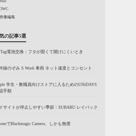
Mac
OWC
映像編集
気の記事5選
irTag電池交換：フタが固くて開けにくいとき
幹線のぞみ S Work 車両 ネット速度とコンセント
pple 学生・教職員向けストアに入るためのUNiDAYS
認手順
イサイトが停止しやすい季節：SUBARU レイバック
honeでBlackmagic Camera、しかも無償