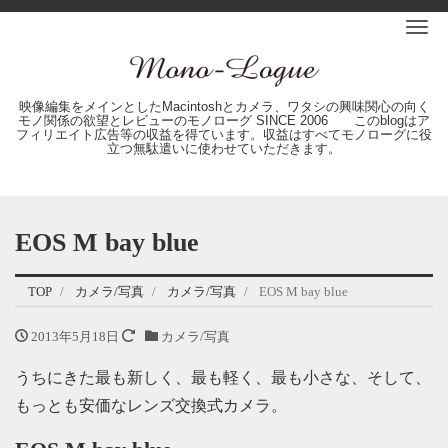
Me
映像編集をメインとしたMacintoshとカメラ、ワタシの興味関心の向く
モノ関係の欲望とレビューのモノローグ SINCE 2006 このblogはア
フィリエイト広告等の収益を得ています。収益はすべてモノローグに役
立つ無駄遣いに使わせていただきます。
EOS M bay blue
TOP
カメラ/写真
カメラ/写真
EOS M bay blue
2013年5月18日
カメラ/写真
うちにきた最も新しく、最も軽く、最も小さな、そして、
もっとも安価なレンズ交換式カメラ。