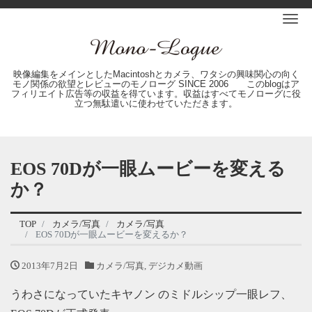
Me
映像編集をメインとしたMacintoshとカメラ、ワタシの興味関心の向く
モノ関係の欲望とレビューのモノローグ SINCE 2006 このblogはア
フィリエイト広告等の収益を得ています。収益はすべてモノローグに役
立つ無駄遣いに使わせていただきます。
EOS 70Dが一眼ムービーを変える
か？
TOP
カメラ/写真
カメラ/写真
EOS 70Dが一眼ムービーを変えるか？
2013年7月2日
カメラ/写真
,
デジカメ動画
うわさになっていたキヤノン のミドルシップ一眼レフ、