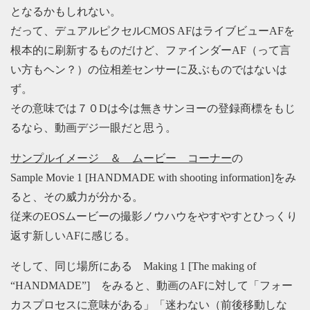
となるかもしれない。
だって、デュアルピクセルCMOS AFはライブビューAFを
根本的に刷新するものだけど、ファインダーAF（って言
い方もヘン？）の位相差センサーに及ぶものではないは
ず。
その意味では７０Dは今は無きサンヨーの登録商標をもじ
るなら、動画デジ一眼だと思う。
サンプルイメージ ＆ ムービー コーナー
の
Sample Movie 1 [HANDMADE with shooting information]をみ
ると、その威力が分かる。
従来のEOSムービーの撮影ノウハウをやすやすとひっくり
返す新しいAFに感じる。
そして、同じ場所にある Making 1 [The making of
“HANDMADE”] をみると、動画のAFに対して「フォー
カスプロセスに意味がある」「迷わない（前後移動しな