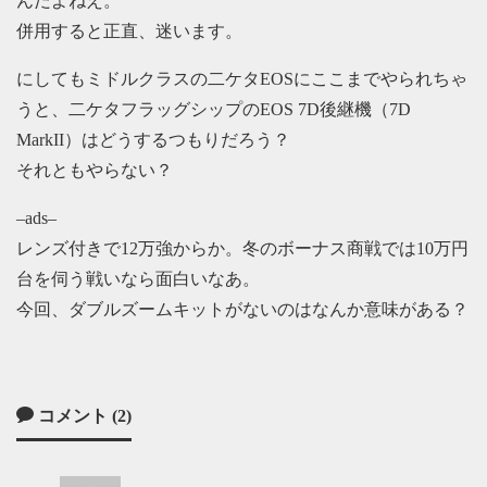
んだよねえ。
併用すると正直、迷います。
にしてもミドルクラスの二ケタEOSにここまでやられちゃ
うと、二ケタフラッグシップのEOS 7D後継機（7D
MarkII）はどうするつもりだろう？
それともやらない？
–ads–
レンズ付きで12万強からか。冬のボーナス商戦では10万円
台を伺う戦いなら面白いなあ。
今回、ダブルズームキットがないのはなんか意味がある？
コメント (2)