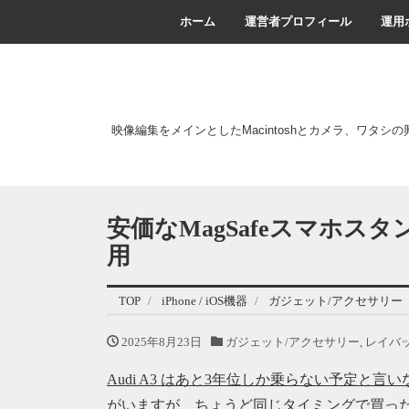
ホーム
運営者プロフィール
運用
映像編集をメインとしたMacintoshとカメラ、ワタシ
安価なMagSafeスマホス
用
TOP
iPhone / iOS機器
ガジェット/アクセサリー
2025年8月23日
ガジェット/アクセサリー
,
レイバ
Audi A3 はあと3年位しか乗らない予定と言
がいますが、ちょうど同じタイミングで買った