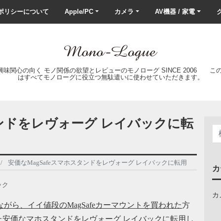
ポリシーについて
Apple/PC
カメラ
AV機器 / 家電
ク
の興味関心の向く モノ関係の欲望とレビューのモノローグ SINCE 2006 
はすべてモノローグに役立つ無駄遣いに使わせていただきます。
タンドをレヴォーグ レイバックに転
安価なMagSafeスマホスタンドをレヴォーグ レイバックに転用
カ
ック
カ
いながら、イイ値段のMagSafeカーマウントを買われた
方
安価なマホスタンドをレヴォーグ レイバックに転用し