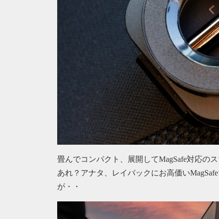
畳んでコンパクト、展開してMagSafe対応
あれ？アナタ、レイバックにお高価いMagSa
が・・