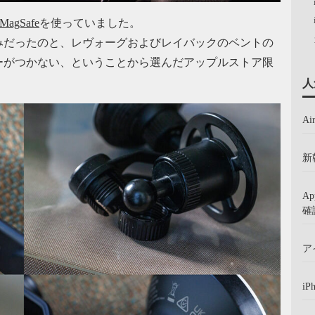
 MagSafe
を使っていました。
みだったのと、レヴォーグおよびレイバックのベントの
ーがつかない、ということから選んだアップルストア限
人
A
新
A
確
ア
iP