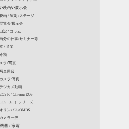
や映画や展示会
映画 / 演劇 /ステージ
展覧会/展示会
日記 / コラム
自分の仕事/セミナー等
本 / 音楽
分類
メラ/写真
写真周辺
カメラ/写真
デジカメ動画
EOS R / Cinema EOS
EOS（EF）シリーズ
オリンパス/OMDS
カメラ一般
V機器 / 家電