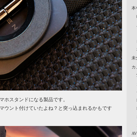
本
未
カ
のスマホスタンドになる製品です。
feマウント付けていたよね？と突っ込まれるかもです
A