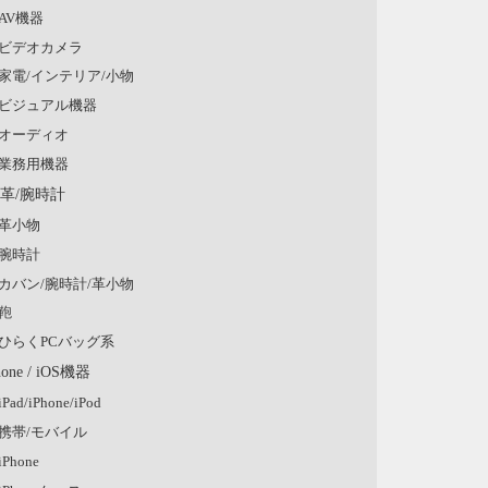
AV機器
ビデオカメラ
家電/インテリア/小物
ビジュアル機器
オーディオ
業務用機器
/革/腕時計
革小物
腕時計
カバン/腕時計/革小物
鞄
ひらくPCバッグ系
hone / iOS機器
iPad/iPhone/iPod
携帯/モバイル
iPhone