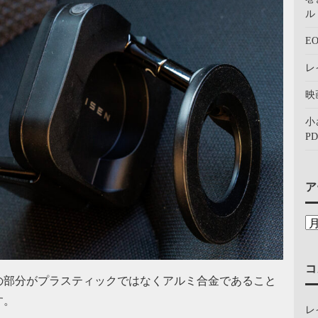
ル：
E
レ
映
小
PD
ア
コ
の部分がプラスティックではなくアルミ合金であること
す。
レ