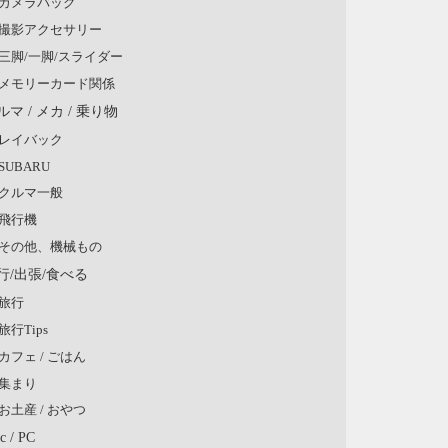
カメラバッグ
撮影アクセサリー
三脚/一脚/スライダー
メモリーカード関係
ルマ / メカ / 乗り物
レイバック
SUBARU
クルマ一般
飛行機
その他、機械もの
行/出張/食べる
旅行
旅行Tips
カフェ / ごはん
集まり
お土産 / おやつ
c / PC