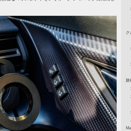
ク
旅
Ma