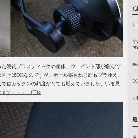
1
レ
小
PD
映
った硬質プラスティックの筐体、ジョイント部が緩んで
め直せばOKなのですが、ボール部もねじ部もプラゆえ、
E
れで首カックンの頻度がとても増えていました。いま見
す・・・＿|￣|○
明
最
巻