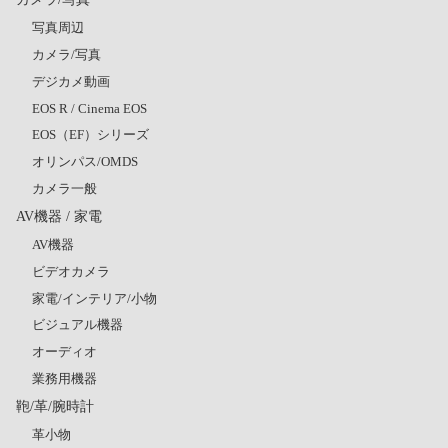
写真周辺
カメラ/写真
デジカメ動画
EOS R / Cinema EOS
EOS（EF）シリーズ
オリンパス/OMDS
カメラ一般
AV機器 / 家電
AV機器
ビデオカメラ
家電/インテリア/小物
ビジュアル機器
オーディオ
業務用機器
鞄/革/腕時計
革小物