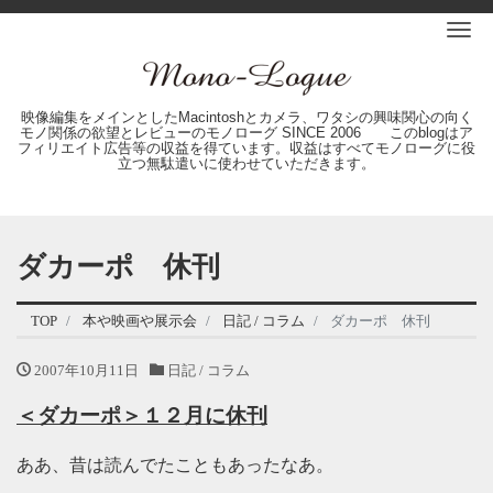
Me
映像編集をメインとしたMacintoshとカメラ、ワタシの興味関心の向く
モノ関係の欲望とレビューのモノローグ SINCE 2006 このblogはア
フィリエイト広告等の収益を得ています。収益はすべてモノローグに役
立つ無駄遣いに使わせていただきます。
ダカーポ 休刊
TOP
本や映画や展示会
日記 / コラム
ダカーポ 休刊
2007年10月11日
日記 / コラム
＜ダカーポ＞１２月に休刊
ああ、昔は読んでたこともあったなあ。