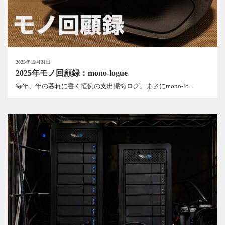
2025年12月31日
2025年モノ回顧録：mono-logue
毎年、年の暮れに書く恒例の支出懺悔ログ。まさにmono-lo...