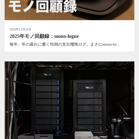
2025年12月31日
2025年モノ回顧録：mono-logue
毎年、年の暮れに書く恒例の支出懺悔ログ。まさにmono-lo...