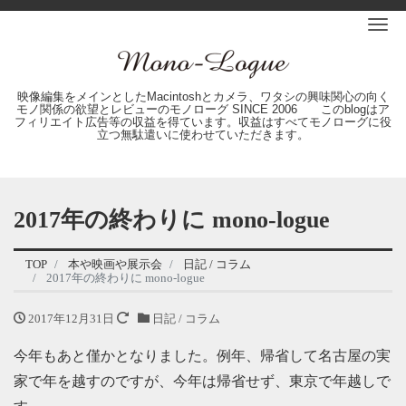
Me
映像編集をメインとしたMacintoshとカメラ、ワタシの興味関心の向く
モノ関係の欲望とレビューのモノローグ SINCE 2006 このblogはア
フィリエイト広告等の収益を得ています。収益はすべてモノローグに役
立つ無駄遣いに使わせていただきます。
2017年の終わりに mono-logue
TOP
本や映画や展示会
日記 / コラム
2017年の終わりに mono-logue
2017年12月31日
日記 / コラム
今年もあと僅かとなりました。例年、帰省して名古屋の実
家で年を越すのですが、今年は帰省せず、東京で年越しで