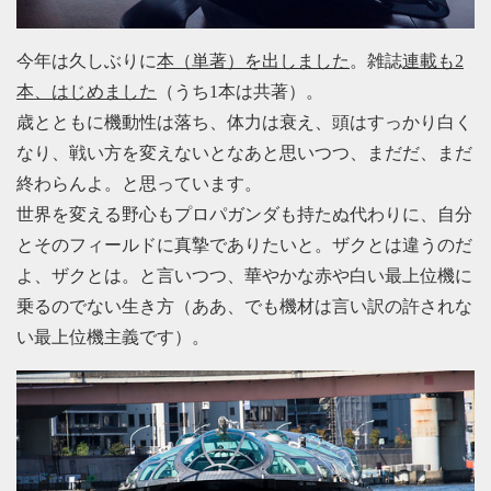
今年は久しぶりに
本（単著）を出しました
。雑誌
連載も2
本、はじめました
（うち1本は共著）。
歳とともに機動性は落ち、体力は衰え、頭はすっかり白く
なり、戦い方を変えないとなあと思いつつ、まだだ、まだ
終わらんよ。と思っています。
世界を変える野心もプロパガンダも持たぬ代わりに、自分
とそのフィールドに真摯でありたいと。ザクとは違うのだ
よ、ザクとは。と言いつつ、華やかな赤や白い最上位機に
乗るのでない生き方（ああ、でも機材は言い訳の許されな
い最上位機主義です）。