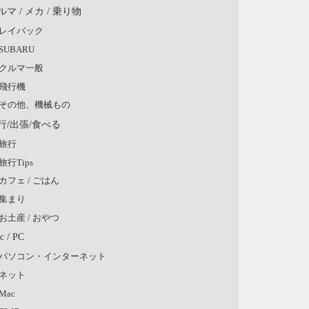
ルマ / メカ / 乗り物
レイバック
SUBARU
クルマ一般
飛行機
その他、機械もの
行/出張/食べる
旅行
旅行Tips
カフェ / ごはん
集まり
お土産 / おやつ
c / PC
パソコン・インターネット
ネット
Mac