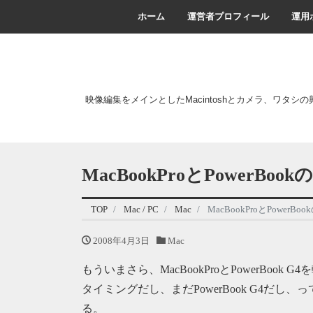
ホーム
運営者プロフィール
運用
映像編集をメインとしたMacintoshとカメラ、ワタシ
MacBookProとPowerBoo
TOP
Mac / PC
Mac
MacBookProとPowerBo
2008年4月3日
Mac
もういまさら、MacBookProとPowerBo
タイミングだし、まだPowerBook G4だ
る。