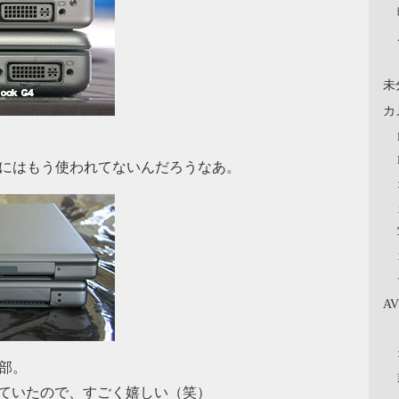
未
カ
的にはもう使われてないんだろうなあ。
A
信部。
手を焼いていたので、すごく嬉しい（笑）