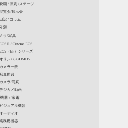
映画 / 演劇 /ステージ
展覧会/展示会
日記 / コラム
分類
メラ/写真
EOS R / Cinema EOS
EOS（EF）シリーズ
オリンパス/OMDS
カメラ一般
写真周辺
カメラ/写真
デジカメ動画
V機器 / 家電
ビジュアル機器
オーディオ
業務用機器