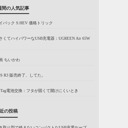
週間の人気記事
イバック S:HEV 価格トリック
さくてハイパワーなUSB充電器：UGREEN Air 65W
画 ちいかわ
OS R3 販売終了、してた。
irTag電池交換：フタが固くて開けにくいとき
近の投稿
き取り型で絡まないコンパクトなUSB充電ケーブ