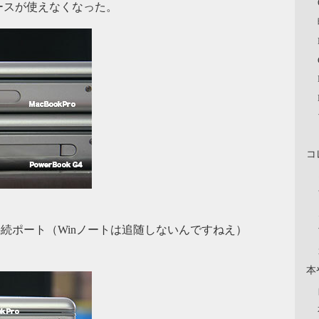
ースが使えなくなった。
コ
接続ポート（Winノートは追随しないんですねえ）
本