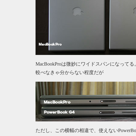
MacBookProは微妙にワイドスパンになってる
較べなきゃ分からない程度だが
ただし、この横幅の相違で、使えないPowerB