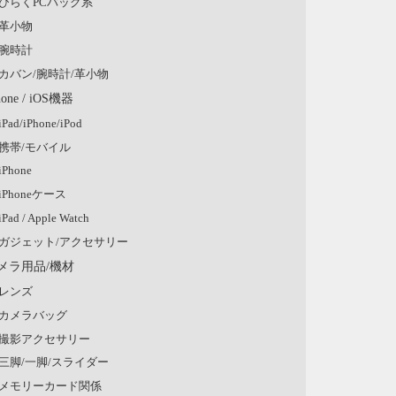
ひらくPCバッグ系
革小物
腕時計
カバン/腕時計/革小物
hone / iOS機器
iPad/iPhone/iPod
携帯/モバイル
iPhone
iPhoneケース
iPad / Apple Watch
ガジェット/アクセサリー
メラ用品/機材
レンズ
カメラバッグ
撮影アクセサリー
三脚/一脚/スライダー
メモリーカード関係