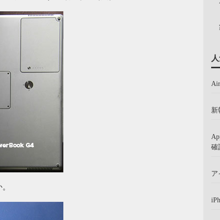
人
A
新
A
確
ア
か。
iP