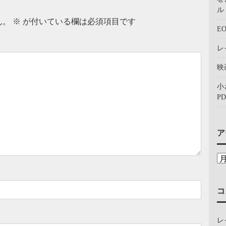
ル：
ん。
※
が付いている欄は必須項目です
E
レ
映
小
PD
ア
コ
レ