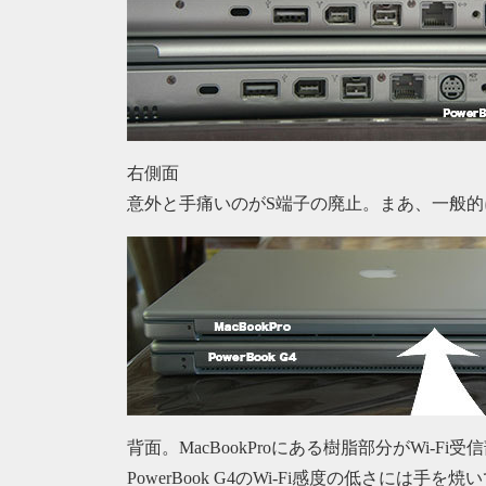
右側面
意外と手痛いのがS端子の廃止。まあ、一般
背面。MacBookProにある樹脂部分がWi-Fi受
PowerBook G4のWi-Fi感度の低さには