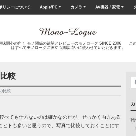
ポリシーについて
Apple/PC
カメラ
AV機器 / 家電
ク
の興味関心の向く モノ関係の欲望とレビューのモノローグ SINCE 2006 
はすべてモノローグに役立つ無駄遣いに使わせていただきます。
kの比較
okの比較
カ
ok G4を較べても仕方ないのは確かなのだが、せっかく両方ある
鞄
し、ってヒトも多いと思うので、写真で比較しておくことにす