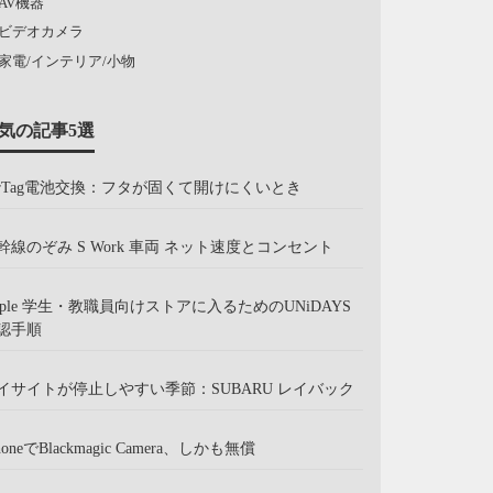
AV機器
ビデオカメラ
家電/インテリア/小物
気の記事5選
irTag電池交換：フタが固くて開けにくいとき
幹線のぞみ S Work 車両 ネット速度とコンセント
pple 学生・教職員向けストアに入るためのUNiDAYS
認手順
イサイトが停止しやすい季節：SUBARU レイバック
honeでBlackmagic Camera、しかも無償