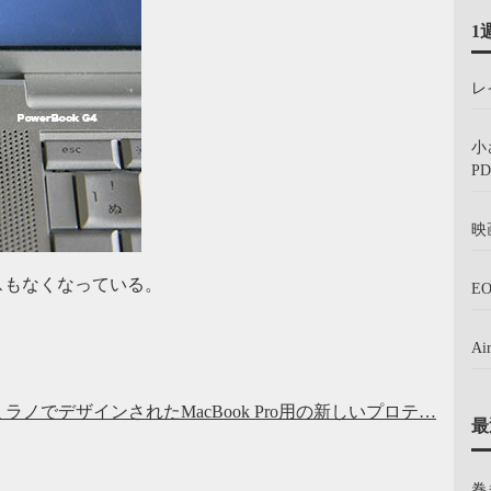
1
レ
小
PD
映
のビスもなくなっている。
E
A
でデザインされたMacBook Pro用の新しいプロテ…
最
巻