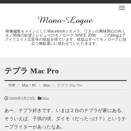
Me
映像編集をメインとしたMacintoshとカメラ、ワタシの興味関心の向く
モノ関係の欲望とレビューのモノローグ SINCE 2006 このblogはア
フィリエイト広告等の収益を得ています。収益はすべてモノローグに役
立つ無駄遣いに使わせていただきます。
テプラ Mac Pro
TOP
Mac / PC
Mac
テプラ Mac Pro
2008年5月23日
Mac
あー、テプラ好きです。いまは２台のテプラが家にある。
そういえば、子供の頃、ダイモ（だったっけ？）というテ
ープライターがあったなあ。