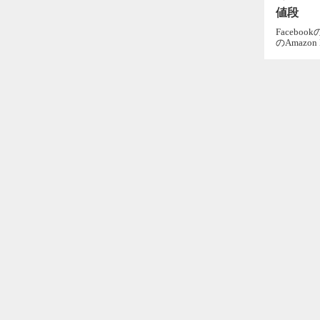
値段
Facebo
のAmazon Pr