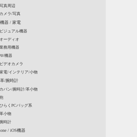
写真周辺
カメラ/写真
V機器 / 家電
ビジュアル機器
オーディオ
業務用機器
AV機器
ビデオカメラ
家電/インテリア/小物
/革/腕時計
カバン/腕時計/革小物
鞄
ひらくPCバッグ系
革小物
腕時計
hone / iOS機器