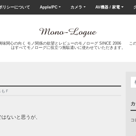
ポリシーについて
Apple/PC
カメラ
AV機器 / 家電
ク
の興味関心の向く モノ関係の欲望とレビューのモノローグ SINCE 2006 
はすべてモノローグに役立つ無駄遣いに使わせていただきます。
スもＦ
カ
ではないと思うが、
コ