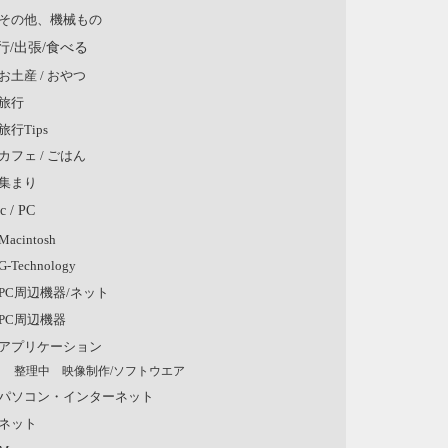
その他、機械もの
行/出張/食べる
お土産 / おやつ
旅行
旅行Tips
カフェ / ごはん
集まり
c / PC
Macintosh
G-Technology
PC周辺機器/ネット
PC周辺機器
アプリケーション
整理中 映像制作/ソフトウエア
パソコン・インターネット
ネット