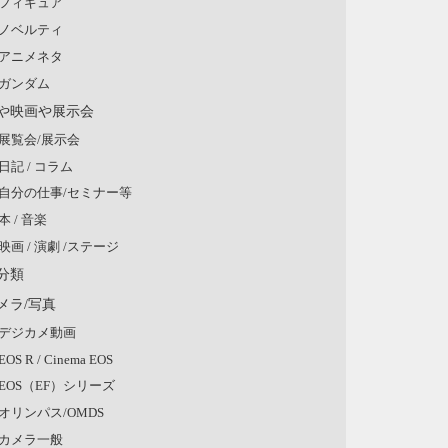
フィギュア
ノベルティ
アニメネタ
ガンダム
や映画や展示会
展覧会/展示会
日記 / コラム
自分の仕事/セミナー等
本 / 音楽
映画 / 演劇 /ステージ
分類
メラ/写真
デジカメ動画
EOS R / Cinema EOS
EOS（EF）シリーズ
オリンパス/OMDS
カメラ一般