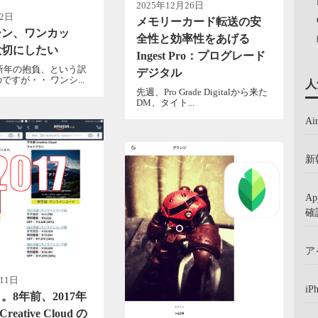
2025年12月26日
月2日
メモリーカード転送の安
ーン、ワンカッ
全性と効率性をあげる
大切にしたい
Ingest Pro：プログレード
、新年の抱負、という訳
デジタル
ですが・・ ワンシ...
人
先週、Pro Grade Digitalから来た
DM、タイト...
A
新
A
確
ア
11日
iP
。8年前、2017年
Creative Cloud の