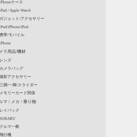
iPhoneケース
iPad / Apple Watch
ガジェット/アクセサリー
iPad/iPhone/iPod
携帯/モバイル
iPhone
メラ用品/機材
レンズ
カメラバッグ
撮影アクセサリー
三脚/一脚/スライダー
メモリーカード関係
ルマ / メカ / 乗り物
レイバック
SUBARU
クルマ一般
飛行機