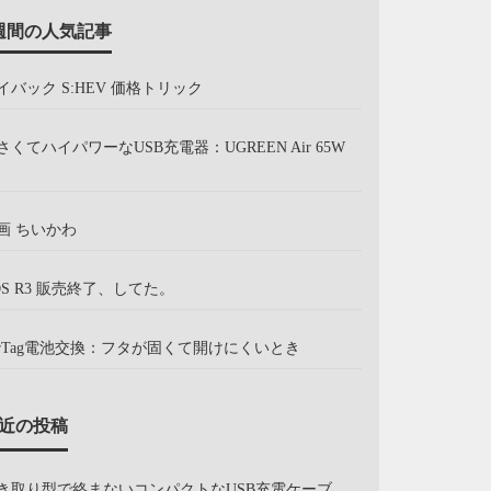
週間の人気記事
イバック S:HEV 価格トリック
さくてハイパワーなUSB充電器：UGREEN Air 65W
画 ちいかわ
OS R3 販売終了、してた。
irTag電池交換：フタが固くて開けにくいとき
近の投稿
き取り型で絡まないコンパクトなUSB充電ケーブ