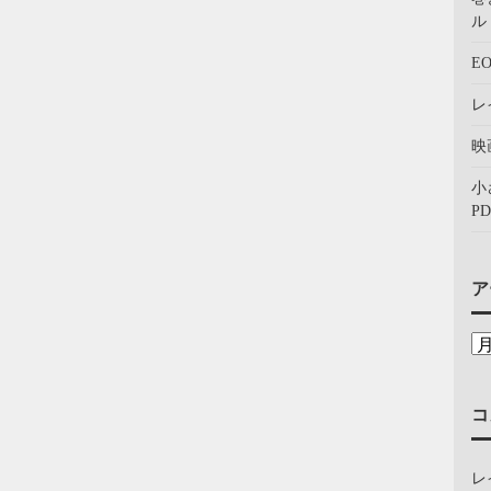
ル：
E
レ
映
小
PD
ア
コ
レ