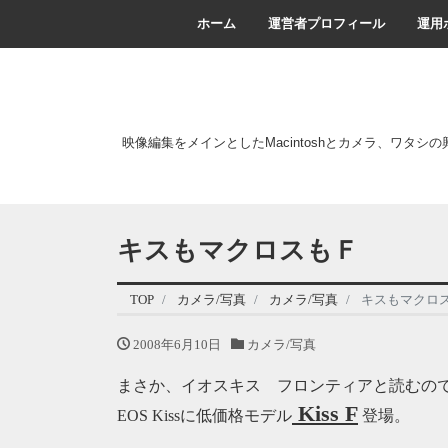
ホーム
運営者プロフィール
運用
映像編集をメインとしたMacintoshとカメラ、ワタシ
キスもマクロスもＦ
TOP
カメラ/写真
カメラ/写真
キスもマクロ
2008年6月10日
カメラ/写真
まさか、イオスキス フロンティアと読むの
Kiss F
EOS Kissに低価格モデル
登場。