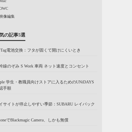
Mac
OWC
映像編集
気の記事5選
irTag電池交換：フタが固くて開けにくいとき
幹線のぞみ S Work 車両 ネット速度とコンセント
pple 学生・教職員向けストアに入るためのUNiDAYS
認手順
イサイトが停止しやすい季節：SUBARU レイバック
honeでBlackmagic Camera、しかも無償