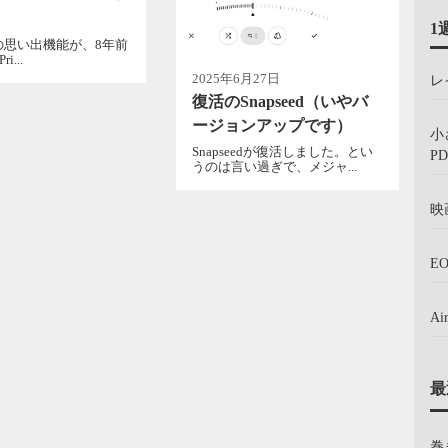
1
okの思い出機能が、8年前
i...
2025年6月27日
レ
復活のSnapseed（いやバ
ージョンアップです）
小
Snapseedが復活しました。とい
PD
うのは言い過ぎで、メジャ...
映
E
A
最
巻