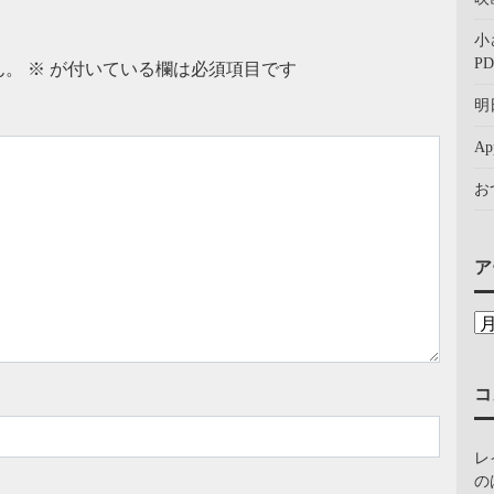
小
PD
ん。
※
が付いている欄は必須項目です
明
A
お
ア
コ
レ
の