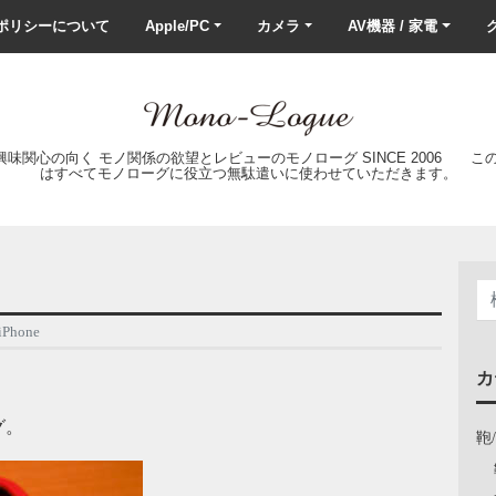
ポリシーについて
Apple/PC
カメラ
AV機器 / 家電
ク
の興味関心の向く モノ関係の欲望とレビューのモノローグ SINCE 2006 
はすべてモノローグに役立つ無駄遣いに使わせていただきます。
hone
カ
グ。
鞄