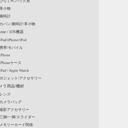
ひらくPCバッグ系
革小物
腕時計
カバン/腕時計/革小物
hone / iOS機器
iPad/iPhone/iPod
携帯/モバイル
iPhone
iPhoneケース
iPad / Apple Watch
ガジェット/アクセサリー
メラ用品/機材
レンズ
カメラバッグ
撮影アクセサリー
三脚/一脚/スライダー
メモリーカード関係