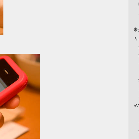
未
カ
A