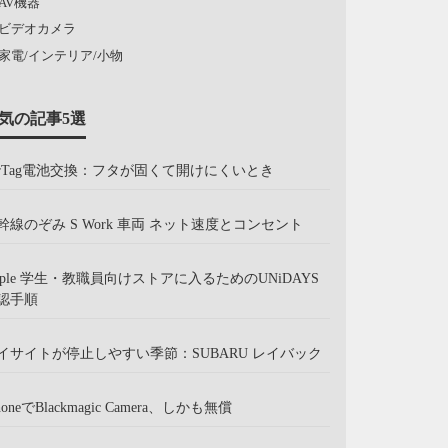
AV機器
ビデオカメラ
家電/インテリア/小物
気の記事5選
irTag電池交換：フタが固くて開けにくいとき
幹線のぞみ S Work 車両 ネット速度とコンセント
pple 学生・教職員向けストアに入るためのUNiDAYS
認手順
イサイトが停止しやすい季節：SUBARU レイバック
honeでBlackmagic Camera、しかも無償