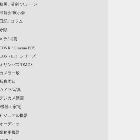
映画 / 演劇 /ステージ
展覧会/展示会
日記 / コラム
分類
メラ/写真
EOS R / Cinema EOS
EOS（EF）シリーズ
オリンパス/OMDS
カメラ一般
写真周辺
カメラ/写真
デジカメ動画
V機器 / 家電
ビジュアル機器
オーディオ
業務用機器