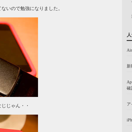
てないので勉強になりました。
人
A
新
A
確
ア
なじじゃん・・
iP