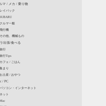
ルマ / メカ / 乗り物
レイバック
SUBARU
クルマ一般
飛行機
その他、機械もの
行/出張/食べる
旅行
旅行Tips
カフェ / ごはん
集まり
お土産 / おやつ
c / PC
パソコン・インターネット
ネット
Mac