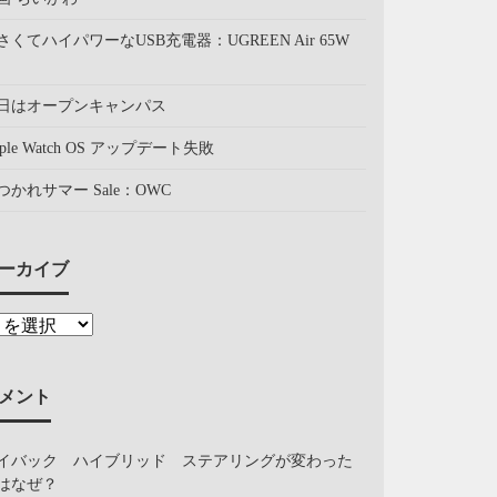
さくてハイパワーなUSB充電器：UGREEN Air 65W
日はオープンキャンパス
pple Watch OS アップデート失敗
つかれサマー Sale：OWC
ーカイブ
メント
イバック ハイブリッド ステアリングが変わった
はなぜ？