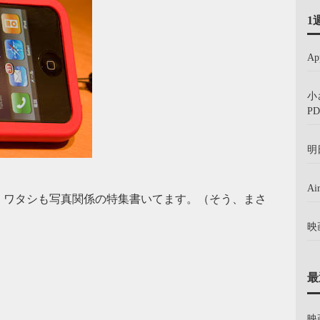
1
A
小
PD
明
A
、ワタシも写真関係の特集書いてます。（そう、まさ
映
最
映