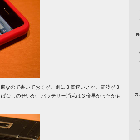
iP
お約束なので書いておくが、別に３倍速いとか、電波が３
カ
っぱなしのせいか、バッテリー消耗は３倍早かったかも