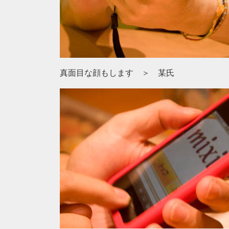
真面目な顔もします ＞ 某氏