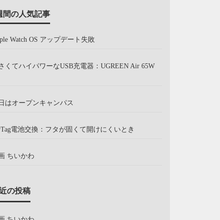
週間の人気記事
pple Watch OS アップデート失敗
さくてハイパワーなUSB充電器：UGREEN Air 65W
日はオープンキャンパス
irTag電池交換：フタが固くて開けにくいとき
画 ちいかわ
近の投稿
画 ちいかわ