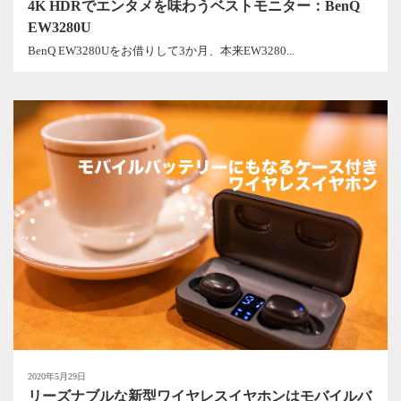
4K HDRでエンタメを味わうベストモニター：BenQ
EW3280U
BenQ EW3280Uをお借りして3か月、本来EW3280...
2020年5月29日
リーズナブルな新型ワイヤレスイヤホンはモバイルバ