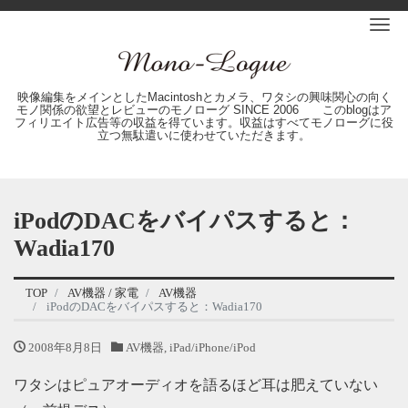
Me
映像編集をメインとしたMacintoshとカメラ、ワタシの興味関心の向く
モノ関係の欲望とレビューのモノローグ SINCE 2006 このblogはア
フィリエイト広告等の収益を得ています。収益はすべてモノローグに役
立つ無駄遣いに使わせていただきます。
iPodのDACをバイパスすると：
Wadia170
TOP
AV機器 / 家電
AV機器
iPodのDACをバイパスすると：Wadia170
2008年8月8日
AV機器
,
iPad/iPhone/iPod
ワタシはピュアオーディオを語るほど耳は肥えていない