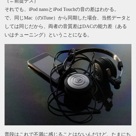
（←前提デス）
それでも、iPod nanoとiPod Touchの音の差はわかる。
で、同じMac（のiTune）から同期した場合、当然データと
しては同じだから、両者の音質差はDACの能力差（ある
いはチューニング）ということになる。
普段はこれで不満に感じることはないんだけど、たまにち