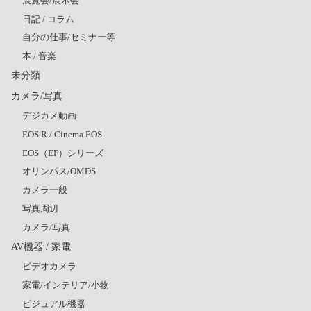
展覧会/展示会
日記 / コラム
自分の仕事/セミナー等
本 / 音楽
未分類
カメラ/写真
デジカメ動画
EOS R / Cinema EOS
EOS（EF）シリーズ
オリンパス/OMDS
カメラ一般
写真周辺
カメラ/写真
AV機器 / 家電
ビデオカメラ
家電/インテリア/小物
ビジュアル機器