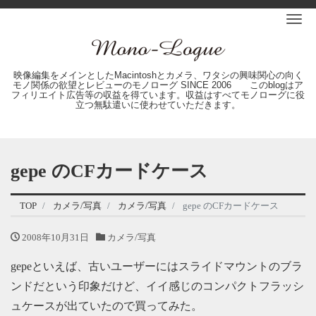
Me
映像編集をメインとしたMacintoshとカメラ、ワタシの興味関心の向く
モノ関係の欲望とレビューのモノローグ SINCE 2006 このblogはア
フィリエイト広告等の収益を得ています。収益はすべてモノローグに役
立つ無駄遣いに使わせていただきます。
gepe のCFカードケース
TOP
カメラ/写真
カメラ/写真
gepe のCFカードケース
2008年10月31日
カメラ/写真
gepeといえば、古いユーザーにはスライドマウントのブラ
ンドだという印象だけど、イイ感じのコンパクトフラッシ
ュケースが出ていたので買ってみた。