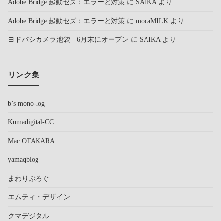
Adobe Bridge 起動セズ：エラーと対策
に
SAIKA
より
Adobe Bridge 起動セズ：エラーと対策
に
mocaMILK
より
ヨドバシカメラ池袋 6月末にオープン
に
SAIKA
より
リンク集
b’s mono-log
Kumadigital-CC
Mac OTAKARA
yamaqblog
まわりぶろぐ
エムティ・デザイン
クマデジタル