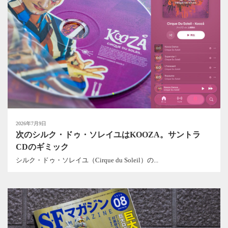
2026年7月9日
次のシルク・ドゥ・ソレイユはKOOZA。サントラ
CDのギミック
シルク・ドゥ・ソレイユ（Cirque du Soleil）の...