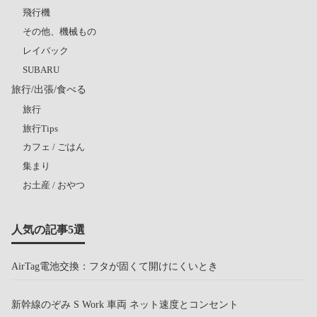
飛行機
その他、機械もの
レイバック
SUBARU
旅行/出張/食べる
旅行
旅行Tips
カフェ / ごはん
集まり
お土産 / おやつ
人気の記事5選
AirTag電池交換：フタが固くて開けにくいとき
新幹線のぞみ S Work 車両 ネット速度とコンセント