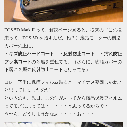
EOS 5D Mark II って、
解説ページ見ると
、従来の（この従
来って、EOS 5D を指すんだよね？）液晶モニターの樹脂
カバーの上に、
・キズ防止ハードコート ・反射防止コート ・汚れ防止
フッ素コート
の３層を重ねてる。（さらに、樹脂カバーの
下層に２層の反射防止コートも行ってる）
コレ、下手に保護フィルム貼ると、マイナス要因じゃね？
と思ってしまったのだ。
というのも、先日、
この件があってから
液晶保護フィルム
ってモノによっては・・・・・と思ってるからで・・
う〜ん、どうしようかなあ・・・・お・・・