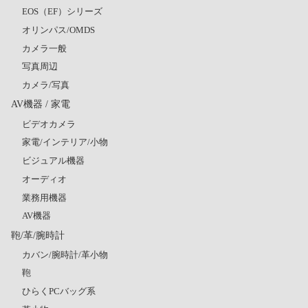
EOS（EF）シリーズ
オリンパス/OMDS
カメラ一般
写真周辺
カメラ/写真
AV機器 / 家電
ビデオカメラ
家電/インテリア/小物
ビジュアル機器
オーディオ
業務用機器
AV機器
鞄/革/腕時計
カバン/腕時計/革小物
鞄
ひらくPCバッグ系