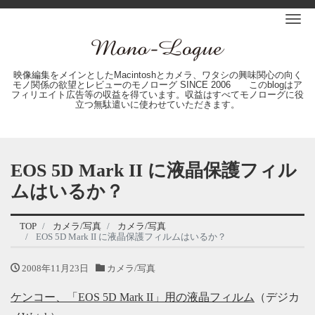
Me
映像編集をメインとしたMacintoshとカメラ、ワタシの興味関心の向く
モノ関係の欲望とレビューのモノローグ SINCE 2006 このblogはア
フィリエイト広告等の収益を得ています。収益はすべてモノローグに役
立つ無駄遣いに使わせていただきます。
EOS 5D Mark II に液晶保護フィル
ムはいるか？
TOP
カメラ/写真
カメラ/写真
EOS 5D Mark II に液晶保護フィルムはいるか？
2008年11月23日
カメラ/写真
ケンコー、「EOS 5D Mark II」用の液晶フィルム
（デジカ