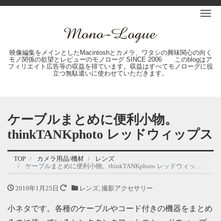
Me
映像編集をメインとしたMacintoshとカメラ、ワタシの興味関心の向く
モノ関係の欲望とレビューのモノローグ SINCE 2006 このblogはア
フィリエイト広告等の収益を得ています。収益はすべてモノローグに役
立つ無駄遣いに使わせていただきます。
ケーブルまとめに便利小物。
thinkTANKphoto レッドウィップス
TOP
カメラ用品/機材
レンズ
ケーブルまとめに便利小物。thinkTANKphoto レッドウィップス
2019年1月25日
レンズ
,
撮影アクセサリー
小ネタです。各種のケーブルやコード付きの機器をまとめ