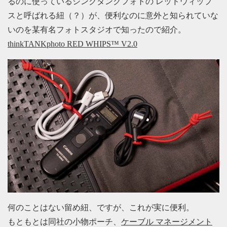
るのに使っているシンクタンクフォトの レッドウィップ
スと呼ばれる紐（？）が、便利なのに意外と知られていな
いのを某有名フォトスタジオで知ったので紹介。
thinkTANKphoto RED WHIPS™ V2.0
何のことはない留め紐、ですが、これが実に便利。
もともとは同社の小物ポーチ、
ケーブル マネージメント