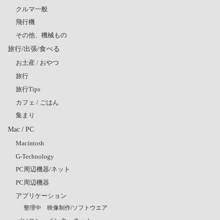
クルマ一般
飛行機
その他、機械もの
旅行/出張/食べる
お土産 / おやつ
旅行
旅行Tips
カフェ / ごはん
集まり
Mac / PC
Macintosh
G-Technology
PC周辺機器/ネット
PC周辺機器
アプリケーション
整理中 映像制作/ソフトウエア