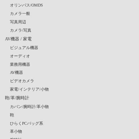
オリンパス/OMDS
カメラ一般
写真周辺
カメラ/写真
AV機器 / 家電
ビジュアル機器
オーディオ
業務用機器
AV機器
ビデオカメラ
家電/インテリア/小物
鞄/革/腕時計
カバン/腕時計/革小物
鞄
ひらくPCバッグ系
革小物