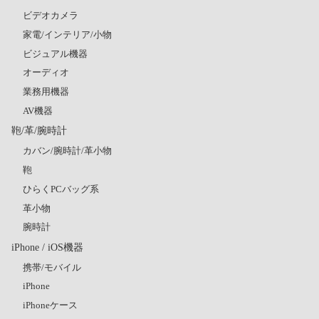
ビデオカメラ
家電/インテリア/小物
ビジュアル機器
オーディオ
業務用機器
AV機器
鞄/革/腕時計
カバン/腕時計/革小物
鞄
ひらくPCバッグ系
革小物
腕時計
iPhone / iOS機器
携帯/モバイル
iPhone
iPhoneケース