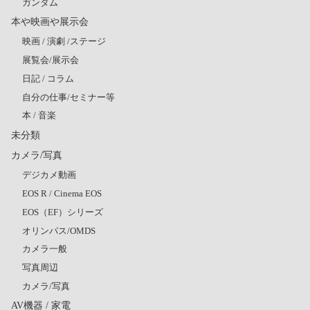
ガンダム
本や映画や展示会
映画 / 演劇 /ステージ
展覧会/展示会
日記 / コラム
自分の仕事/セミナー等
本 / 音楽
未分類
カメラ/写真
デジカメ動画
EOS R / Cinema EOS
EOS（EF）シリーズ
オリンパス/OMDS
カメラ一般
写真周辺
カメラ/写真
AV機器 / 家電