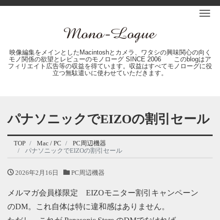
Me
映像編集をメインとしたMacintoshとカメラ、ワタシの興味関心の向く
モノ関係の欲望とレビューのモノローグ SINCE 2006 このblogはア
フィリエイト広告等の収益を得ています。収益はすべてモノローグに役
立つ無駄遣いに使わせていただきます。
パナソニックでEIZOの割引セール
TOP
Mac / PC
PC周辺機器
パナソニックでEIZOの割引セール
2026年2月16日
PC周辺機器
メルマガ会員様限定 EIZOモニター割引キャンペーン
のDM。これ自体は特に違和感はありません。