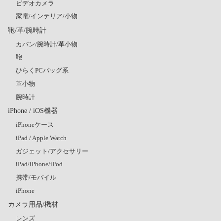
ビデオカメラ
家電/インテリア/小物
鞄/革/腕時計
カバン/腕時計/革小物
鞄
ひらくPCバッグ系
革小物
腕時計
iPhone / iOS機器
iPhoneケース
iPad / Apple Watch
ガジェット/アクセサリー
iPad/iPhone/iPod
携帯/モバイル
iPhone
カメラ用品/機材
レンズ