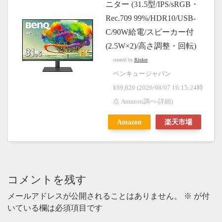
ニター (31.5型/IPS/sRGB・
Rec.709 99%/HDR10/USB-
C/90W給電/スピーカー付
(2.5W×2)/高さ調整・回転)
created by
Rinker
ベンキュージャパン
¥89,820
(2026/08/07 16:15:24時
点 Amazon調べ-
詳細)
Amazon
楽天市場
コメントを残す
メールアドレスが公開されることはありません。
※
が付
いている欄は必須項目です