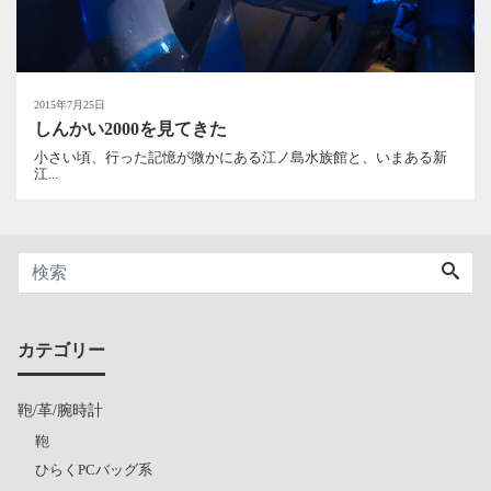
2015年7月25日
しんかい2000を見てきた
小さい頃、行った記憶が微かにある江ノ島水族館と、いまある新
江...
カテゴリー
鞄/革/腕時計
鞄
ひらくPCバッグ系