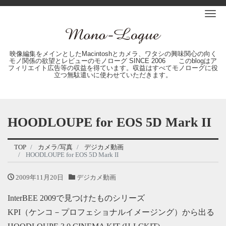
Me
映像編集をメインとしたMacintoshとカメラ、ワタシの興味関心の向く
モノ関係の欲望とレビューのモノローグ SINCE 2006 このblogはア
フィリエイト広告等の収益を得ています。収益はすべてモノローグに役
立つ無駄遣いに使わせていただきます。
HOODLOUPE for EOS 5D Mark II
TOP
カメラ/写真
デジカメ動画
HOODLOUPE for EOS 5D Mark II
2009年11月20日
デジカメ動画
InterBEE 2009で見つけたものシリーズ
KPI（ケンコ－プロフェショナルイメージング）から出る