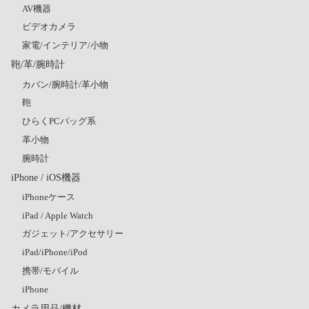
AV機器
ビデオカメラ
家電/インテリア/小物
鞄/革/腕時計
カバン/腕時計/革小物
鞄
ひらくPCバッグ系
革小物
腕時計
iPhone / iOS機器
iPhoneケース
iPad / Apple Watch
ガジェット/アクセサリー
iPad/iPhone/iPod
携帯/モバイル
iPhone
カメラ用品/機材