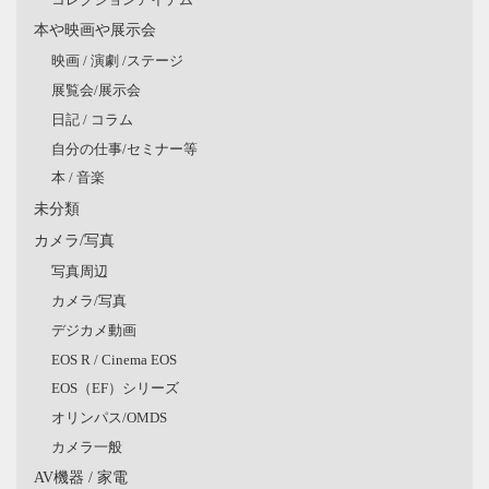
本や映画や展示会
映画 / 演劇 /ステージ
展覧会/展示会
日記 / コラム
自分の仕事/セミナー等
本 / 音楽
未分類
カメラ/写真
写真周辺
カメラ/写真
デジカメ動画
EOS R / Cinema EOS
EOS（EF）シリーズ
オリンパス/OMDS
カメラ一般
AV機器 / 家電