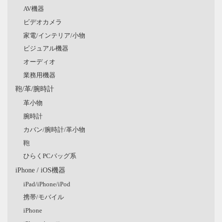
AV機器
ビデオカメラ
家電/インテリア/小物
ビジュアル機器
オーディオ
業務用機器
鞄/革/腕時計
革小物
腕時計
カバン/腕時計/革小物
鞄
ひらくPCバッグ系
iPhone / iOS機器
iPad/iPhone/iPod
携帯/モバイル
iPhone