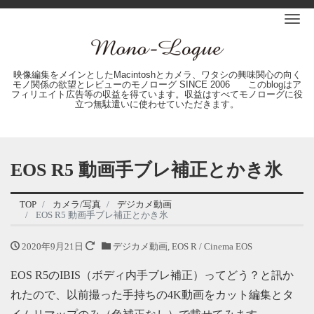
Me
映像編集をメインとしたMacintoshとカメラ、ワタシの興味関心の向く
モノ関係の欲望とレビューのモノローグ SINCE 2006 このblogはア
フィリエイト広告等の収益を得ています。収益はすべてモノローグに役
立つ無駄遣いに使わせていただきます。
EOS R5 動画手ブレ補正とかき氷
TOP
カメラ/写真
デジカメ動画
EOS R5 動画手ブレ補正とかき氷
2020年9月21日
デジカメ動画
,
EOS R / Cinema EOS
EOS R5のIBIS（ボディ内手ブレ補正）ってどう？と訊か
れたので、以前撮った手持ちの4K動画をカット編集とタ