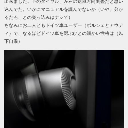
出来ました。下のダイヤル、左右の送風方向調整だと思い
込んでた。いかにマニュアルを読んでないか（いや、分か
るだろ、との突っ込みはナシで）
ちなみにお二人ともドイツ車ユーザー（ポルシェとアウデ
ィ）で、なるほどドイツ車を選ぶひとの細かい性格は（以
下自粛）