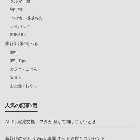
クルマ一般
飛行機
その他、機械もの
レイバック
SUBARU
旅行/出張/食べる
旅行
旅行Tips
カフェ / ごはん
集まり
お土産 / おやつ
人気の記事5選
AirTag電池交換：フタが固くて開けにくいとき
新幹線のぞみ S Work 車両 ネット速度とコンセント