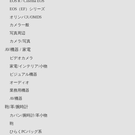
EOS R / Cinema EOS
EOS（EF）シリーズ
オリンパス/OMDS
カメラ一般
写真周辺
カメラ/写真
AV機器 / 家電
ビデオカメラ
家電/インテリア/小物
ビジュアル機器
オーディオ
業務用機器
AV機器
鞄/革/腕時計
カバン/腕時計/革小物
鞄
ひらくPCバッグ系