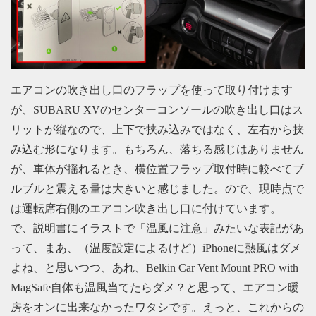
エアコンの吹き出し口のフラップを使って取り付けます
が、SUBARU XVのセンターコンソールの吹き出し口はス
リットが縦なので、上下で挟み込みではなく、左右から挟
み込む形になります。もちろん、落ちる感じはありません
が、車体が揺れるとき、横位置フラップ取付時に較べてブ
ルブルと震える量は大きいと感じました。ので、現時点で
は運転席右側のエアコン吹き出し口に付けています。
で、説明書にイラストで「温風に注意」みたいな表記があ
って、まあ、（温度設定によるけど）iPhoneに熱風はダメ
よね、と思いつつ、あれ、Belkin Car Vent Mount PRO with
MagSafe自体も温風当てたらダメ？と思って、エアコン暖
房をオンに出来なかったワタシです。えっと、これからの