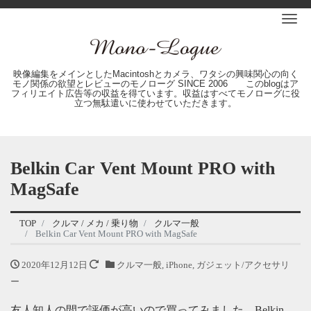
Me
映像編集をメインとしたMacintoshとカメラ、ワタシの興味関心の向く
モノ関係の欲望とレビューのモノローグ SINCE 2006 このblogはア
フィリエイト広告等の収益を得ています。収益はすべてモノローグに役
立つ無駄遣いに使わせていただきます。
Belkin Car Vent Mount PRO with
MagSafe
TOP
クルマ / メカ / 乗り物
クルマ一般
Belkin Car Vent Mount PRO with MagSafe
2020年12月12日
クルマ一般
,
iPhone
,
ガジェット/アクセサリ
ー
友人知人の間で評価が高いので買ってみました、Belkin