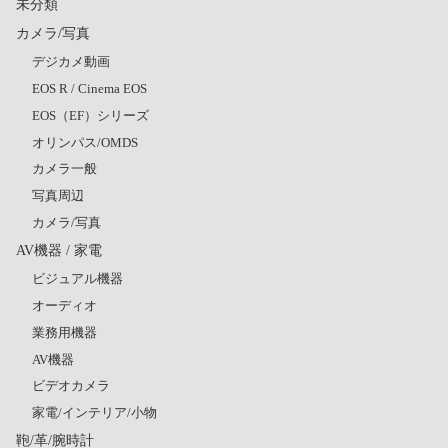
未分類
カメラ/写真
デジカメ動画
EOS R / Cinema EOS
EOS（EF）シリーズ
オリンパス/OMDS
カメラ一般
写真周辺
カメラ/写真
AV機器 / 家電
ビジュアル機器
オーディオ
業務用機器
AV機器
ビデオカメラ
家電/インテリア/小物
鞄/革/腕時計