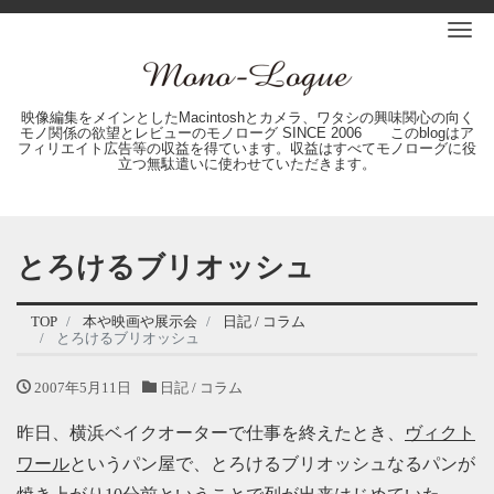
Me
映像編集をメインとしたMacintoshとカメラ、ワタシの興味関心の向く
モノ関係の欲望とレビューのモノローグ SINCE 2006 このblogはア
フィリエイト広告等の収益を得ています。収益はすべてモノローグに役
立つ無駄遣いに使わせていただきます。
とろけるブリオッシュ
TOP
本や映画や展示会
日記 / コラム
とろけるブリオッシュ
2007年5月11日
日記 / コラム
昨日、横浜ベイクオーターで仕事を終えたとき、
ヴィクト
ワール
というパン屋で、とろけるブリオッシュなるパンが