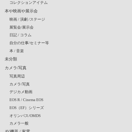
コレクションアイテム
本や映画や展示会
映画 / 演劇 /ステージ
展覧会/展示会
日記 / コラム
自分の仕事/セミナー等
本 / 音楽
未分類
カメラ/写真
写真周辺
カメラ/写真
デジカメ動画
EOS R / Cinema EOS
EOS（EF）シリーズ
オリンパス/OMDS
カメラ一般
AV機器 / 家電