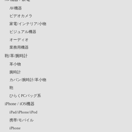
AV機器
ビデオカメラ
家電/インテリア/小物
ビジュアル機器
オーディオ
業務用機器
鞄/革/腕時計
革小物
腕時計
カバン/腕時計/革小物
鞄
ひらくPCバッグ系
iPhone / iOS機器
iPad/iPhone/iPod
携帯/モバイル
iPhone