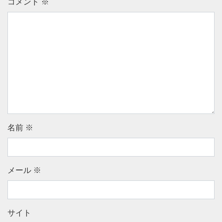
コメント
※
名前
※
メール
※
サイト