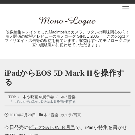
Me
映像編集をメインとしたMacintoshとカメラ、ワタシの興味関心の向く
モノ関係の欲望とレビューのモノローグ SINCE 2006 このblogはア
フィリエイト広告等の収益を得ています。収益はすべてモノローグに役
立つ無駄遣いに使わせていただきます。
iPadからEOS 5D Mark IIを操作す
る
TOP
本や映画や展示会
本 / 音楽
iPadからEOS 5D Mark IIを操作する
2010年7月20日
本 / 音楽
,
カメラ/写真
今日発売の
ビデオSALON ８月号
で、iPad小特集を書かせ