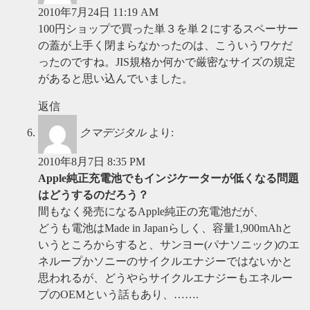
2010年7月24日 11:19 AM
100円ショップで買った単３を単２にするスペーサー
の蓋が上手く閉まらなかったのは、こういうワケだ
ったのですね。JIS規格か何かで厳密なサイズの規定
があると思い込んでいました。
返信
クマデジタル
より:
2010年8月7日 8:35 PM
Apple純正充電池でもインジケーターが低くなる問題
はどうするのだろう？
間もなく発売になるApple純正の充電池だが、
どうも電池はMade in Japanらしく、容量1,900mAhと
いうところからすると、サンヨー(パナソニック)のエ
ネループかソニーのサイクルエナジーではないかと
思われるが、どうやらサイクルエナジーもエネルー
プのOEMという話もあり、…….