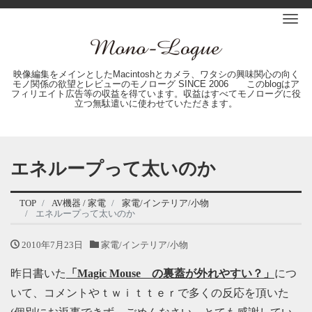
Me
映像編集をメインとしたMacintoshとカメラ、ワタシの興味関心の向く
モノ関係の欲望とレビューのモノローグ SINCE 2006 このblogはア
フィリエイト広告等の収益を得ています。収益はすべてモノローグに役
立つ無駄遣いに使わせていただきます。
エネループって太いのか
TOP
AV機器 / 家電
家電/インテリア/小物
エネループって太いのか
2010年7月23日
家電/インテリア/小物
昨日書いた
「Magic Mouse の裏蓋が外れやすい？」
につ
いて、コメントやｔｗｉｔｔｅｒで多くの反応を頂いた