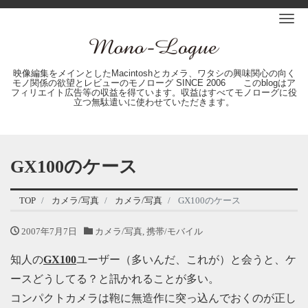
Me
映像編集をメインとしたMacintoshとカメラ、ワタシの興味関心の向く
モノ関係の欲望とレビューのモノローグ SINCE 2006 このblogはア
フィリエイト広告等の収益を得ています。収益はすべてモノローグに役
立つ無駄遣いに使わせていただきます。
GX100のケース
TOP
カメラ/写真
カメラ/写真
GX100のケース
2007年7月7日
カメラ/写真
,
携帯/モバイル
知人の
GX100
ユーザー（多いんだ、これが）と会うと、ケ
ースどうしてる？と訊かれることが多い。
コンパクトカメラは鞄に無造作に突っ込んでおくのが正し