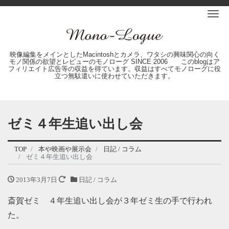
Me
映像編集をメインとしたMacintoshとカメラ、ワタシの興味関心の向く
モノ関係の欲望とレビューのモノローグ SINCE 2006 このblogはア
フィリエイト広告等の収益を得ています。収益はすべてモノローグに役
立つ無駄遣いに使わせていただきます。
ゼミ４年生追い出し会
TOP
本や映画や展示会
日記 / コラム
ゼミ４年生追い出し会
2013年3月7日
日記 / コラム
斎賀ゼミ ４年生追い出し会が３年ゼミ生の手で行われ
た。