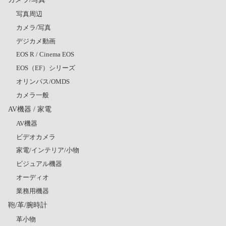
写真周辺
カメラ/写真
デジカメ動画
EOS R / Cinema EOS
EOS（EF）シリーズ
オリンパス/OMDS
カメラ一般
AV機器 / 家電
AV機器
ビデオカメラ
家電/インテリア/小物
ビジュアル機器
オーディオ
業務用機器
鞄/革/腕時計
革小物