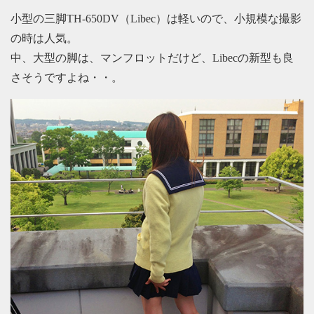
小型の三脚TH-650DV（Libec）は軽いので、小規模な撮影
の時は人気。
中、大型の脚は、マンフロットだけど、Libecの新型も良
さそうですよね・・。