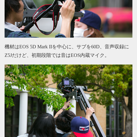
機材はEOS 5D Mark IIを中心に、サブを60D、音声収録に
Z5Jだけど、初期段階では音はEOS内蔵マイク。