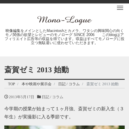
Me
映像編集をメインとしたMacintoshとカメラ、ワタシの興味関心の向く
モノ関係の欲望とレビューのモノローグ SINCE 2006 このblogはア
フィリエイト広告等の収益を得ています。収益はすべてモノローグに役
立つ無駄遣いに使わせていただきます。
斎賀ゼミ 2013 始動
TOP
本や映画や展示会
日記 / コラム
斎賀ゼミ 2013 始動
2013年5月17日
日記 / コラム
今学期の授業が始まって１ヶ月強、斎賀ゼミの新入生（３
年生）が実撮影に入る季節です。