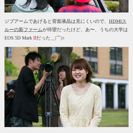
ジブアームであげると背面液晶は見にくいので、
HDMIス
ルーの新ファーム
が待望だったけど、あ〜、うちの大学は
EOS 5D Mark
II
だった＿|￣|○