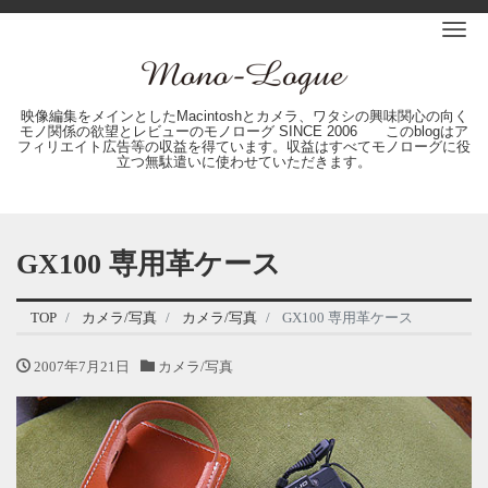
Me
映像編集をメインとしたMacintoshとカメラ、ワタシの興味関心の向く
モノ関係の欲望とレビューのモノローグ SINCE 2006 このblogはア
フィリエイト広告等の収益を得ています。収益はすべてモノローグに役
立つ無駄遣いに使わせていただきます。
GX100 専用革ケース
TOP
カメラ/写真
カメラ/写真
GX100 専用革ケース
2007年7月21日
カメラ/写真