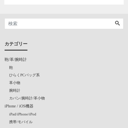
カテゴリー
鞄/革/腕時計
鞄
ひらくPCバッグ系
革小物
腕時計
カバン/腕時計/革小物
iPhone / iOS機器
iPad/iPhone/iPod
携帯/モバイル