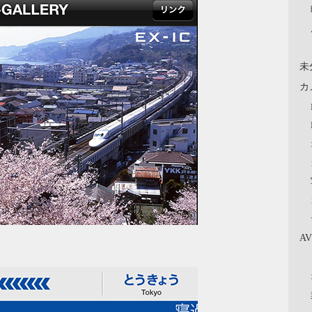
未
カ
A