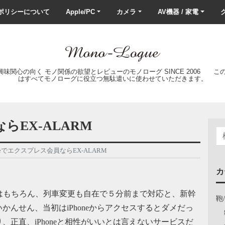
ポリシーについて
Apple/PC
カメラ
AV機器 / 家電
ク
の興味関心の向く モノ関係の欲望とレビューのモノローグ SINCE 2006 
はすべてモノローグに役立つ無駄遣いに使わせていただきます。
らEX-ALARM
oneでエクスプレス会員ならEX-ALARM
カ
はもちろん、列車変更も自在で５分前まで対応と、新幹
鞄
んせん、当初はiPhoneからアクセスするとダメだっ
正直、iPhoneと相性がいいとは言えないサービスだ