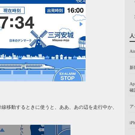
人
A
新
A
確
ア
幹線移動するときに使うと、ああ、あの辺を走行中か、
iP