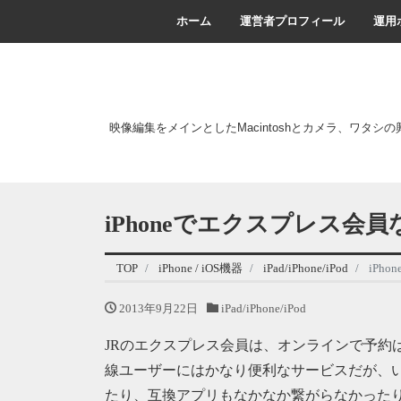
ホーム
運営者プロフィール
運用
映像編集をメインとしたMacintoshとカメラ、ワタシ
iPhoneでエクスプレス会員な
TOP
iPhone / iOS機器
iPad/iPhone/iPod
iPh
2013年9月22日
iPad/iPhone/iPod
JRのエクスプレス会員は、オンラインで予約
線ユーザーにはかなり便利なサービスだが、いか
たり、互換アプリもなかなか繋がらなかったり、