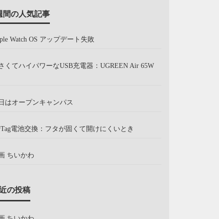
週間の人気記事
pple Watch OS アップデート失敗
さくてハイパワーなUSB充電器：UGREEN Air 65W
日はオープンキャンパス
irTag電池交換：フタが固くて開けにくいとき
画 ちいかわ
近の投稿
画 ちいかわ