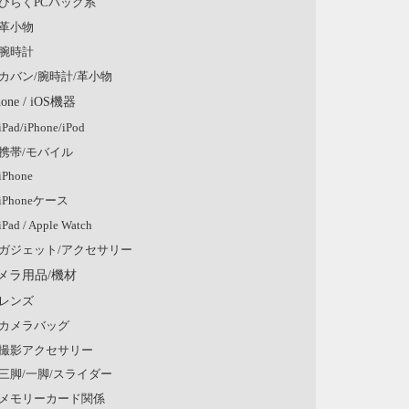
ひらくPCバッグ系
革小物
腕時計
カバン/腕時計/革小物
hone / iOS機器
iPad/iPhone/iPod
携帯/モバイル
iPhone
iPhoneケース
iPad / Apple Watch
ガジェット/アクセサリー
メラ用品/機材
レンズ
カメラバッグ
撮影アクセサリー
三脚/一脚/スライダー
メモリーカード関係