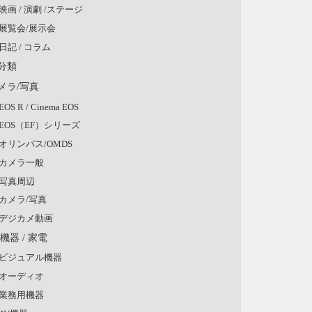
映画 / 演劇 /ステージ
展覧会/展示会
日記 / コラム
分類
メラ/写真
EOS R / Cinema EOS
EOS（EF）シリーズ
オリンパス/OMDS
カメラ一般
写真周辺
カメラ/写真
デジカメ動画
V機器 / 家電
ビジュアル機器
オーディオ
業務用機器