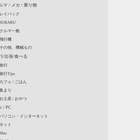
ルマ / メカ / 乗り物
レイバック
SUBARU
クルマ一般
飛行機
その他、機械もの
行/出張/食べる
旅行
旅行Tips
カフェ / ごはん
集まり
お土産 / おやつ
c / PC
パソコン・インターネット
ネット
Mac