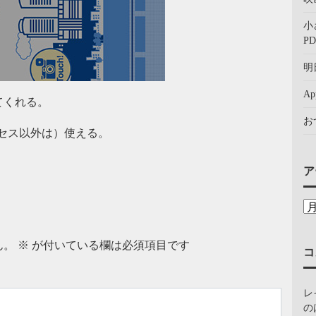
小
PD
明
A
てくれる。
お
セス以外は）使える。
ア
ん。
※
が付いている欄は必須項目です
コ
レ
の