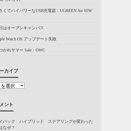
さくてハイパワーなUSB充電器：UGREEN Air 65W
日はオープンキャンパス
pple Watch OS アップデート失敗
つかれサマー Sale：OWC
ーカイブ
メント
イバック ハイブリッド ステアリングが変わった
はなぜ？