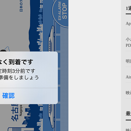
1
A
小
PD
明
A
映
最
映