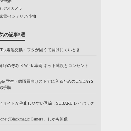
AV機器
ビデオカメラ
家電/インテリア/小物
気の記事5選
irTag電池交換：フタが固くて開けにくいとき
幹線のぞみ S Work 車両 ネット速度とコンセント
pple 学生・教職員向けストアに入るためのUNiDAYS
認手順
イサイトが停止しやすい季節：SUBARU レイバック
honeでBlackmagic Camera、しかも無償