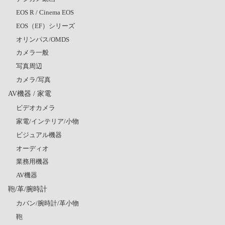
EOS R / Cinema EOS
EOS（EF）シリーズ
オリンパス/OMDS
カメラ一般
写真周辺
カメラ/写真
AV機器 / 家電
ビデオカメラ
家電/インテリア/小物
ビジュアル機器
オーディオ
業務用機器
AV機器
鞄/革/腕時計
カバン/腕時計/革小物
鞄