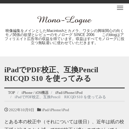
Me
映像編集をメインとしたMacintoshとカメラ、ワタシの興味関心の向く
モノ関係の欲望とレビューのモノローグ SINCE 2006 このblogはア
フィリエイト広告等の収益を得ています。収益はすべてモノローグに役
立つ無駄遣いに使わせていただきます。
iPadでPDF校正、互換Pencil
RICQD S10 を使ってみる
TOP
iPhone / iOS機器
iPad/iPhone/iPod
iPadでPDF校正、互換Pencil RICQD S10 を使ってみる
2022年10月9日
iPad/iPhone/iPod
とある本の校正中（それについては後日）、近年は紙の校