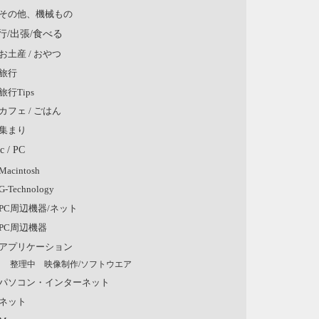
その他、機械もの
行/出張/食べる
お土産 / おやつ
旅行
旅行Tips
カフェ / ごはん
集まり
c / PC
Macintosh
G-Technology
PC周辺機器/ネット
PC周辺機器
アプリケーション
整理中 映像制作/ソフトウエア
パソコン・インターネット
ネット