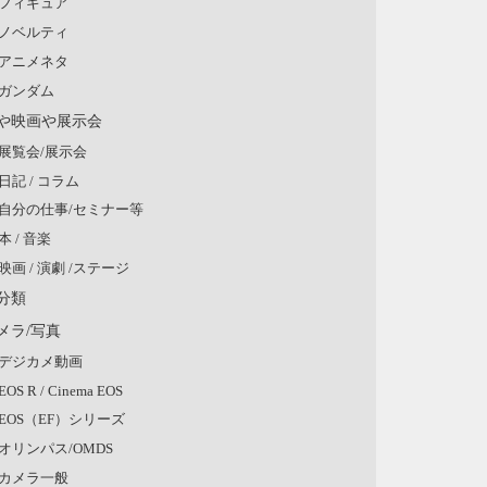
フィギュア
ノベルティ
アニメネタ
ガンダム
や映画や展示会
展覧会/展示会
日記 / コラム
自分の仕事/セミナー等
本 / 音楽
映画 / 演劇 /ステージ
分類
メラ/写真
デジカメ動画
EOS R / Cinema EOS
EOS（EF）シリーズ
オリンパス/OMDS
カメラ一般