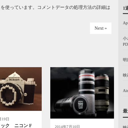
t を使っています。
コメントデータの処理方法の詳細は
1
A
Next »
小
PD
明
映
A
最
月19日
ック ニコン F
2014年7月10日
映