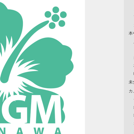
本
未
カ