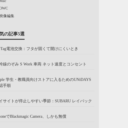
Mac
OWC
映像編集
気の記事5選
irTag電池交換：フタが固くて開けにくいとき
幹線のぞみ S Work 車両 ネット速度とコンセント
pple 学生・教職員向けストアに入るためのUNiDAYS
認手順
イサイトが停止しやすい季節：SUBARU レイバック
honeでBlackmagic Camera、しかも無償