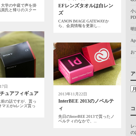
EFレンズタオルは白レン
、大学の中庭で声を掛
職員氏と帰りのスクー
小
ズ
PD
CANON IMAGE GATEWAYか
ら、会員情報を更新し...
明
A
お
ア
17日
ニチュアフィギュア
2013年11月22日
InterBEE 2013のノベルテ
上前の話ですが、貰っ
オマエがαレンズ貰っ
ィ
コ
先日のInterBEE 2013で貰ったノ
ベルティのなかで、...
レ
の