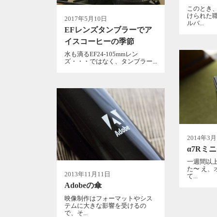
このとき
けられた
2017年5月10日
ルバ...
EFレンズタンブラーでア
イスコーヒーの季節
水も滴るEF24-105mmレン
ズ・・・ではなく、タンブラー...
2014年3月
α7Rミ
一週間以
た〜 え、
2013年11月11日
て...
Adobeの傘
映像制作はフォーマットやシス
テムに大きな影響を受けるの
で、そ...