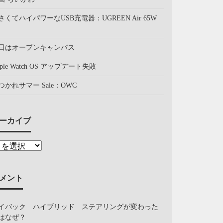
さくてハイパワーなUSB充電器：UGREEN Air 65W
日はオープンキャンパス
pple Watch OS アップデート失敗
つかれサマー Sale：OWC
ーカイブ
メント
イバック ハイブリッド ステアリングが変わった
はなぜ？