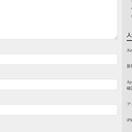
人
A
新
A
確
ア
iP