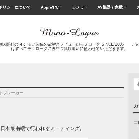
ポリシーについて
Apple/PC
カメラ
AV機器 / 家電
ク
の興味関心の向く モノ関係の欲望とレビューのモノローグ SINCE 2006 
はすべてモノローグに役立つ無駄遣いに使わせていただきます。
ンドブレーカー
カ
コ
は日本最南端で行われるミーティング。