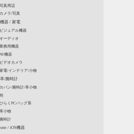
写真周辺
カメラ/写真
V機器 / 家電
ビジュアル機器
オーディオ
業務用機器
AV機器
ビデオカメラ
家電/インテリア/小物
/革/腕時計
カバン/腕時計/革小物
鞄
ひらくPCバッグ系
革小物
腕時計
hone / iOS機器