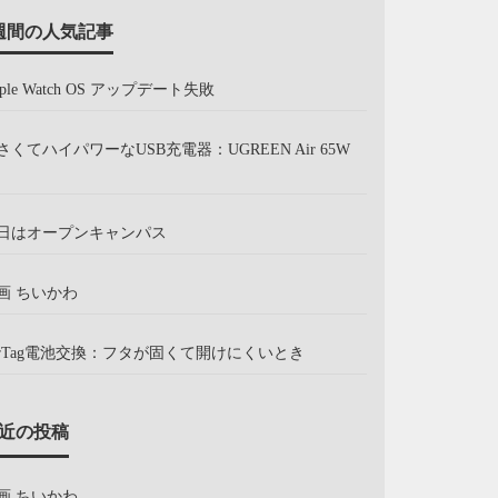
週間の人気記事
pple Watch OS アップデート失敗
さくてハイパワーなUSB充電器：UGREEN Air 65W
日はオープンキャンパス
画 ちいかわ
irTag電池交換：フタが固くて開けにくいとき
近の投稿
画 ちいかわ