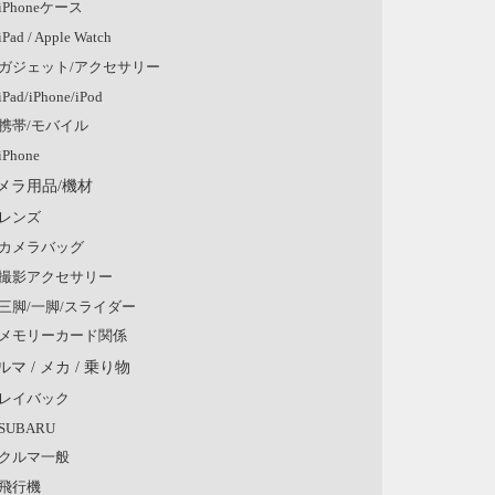
iPhoneケース
iPad / Apple Watch
ガジェット/アクセサリー
iPad/iPhone/iPod
携帯/モバイル
iPhone
メラ用品/機材
レンズ
カメラバッグ
撮影アクセサリー
三脚/一脚/スライダー
メモリーカード関係
ルマ / メカ / 乗り物
レイバック
SUBARU
クルマ一般
飛行機