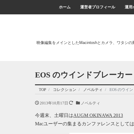
ホーム
運営者プロフィール
運用
映像編集をメインとしたMacintoshとカメラ、ワタシ
EOS のウインドブレーカー
TOP
コレクション
ノベルティ
EOS のウイ
2013年10月17日
ノベルティ
今週末、土曜日は
AUGM OKINAWA 2013
Macユーザーの集まるカンファレンスとして