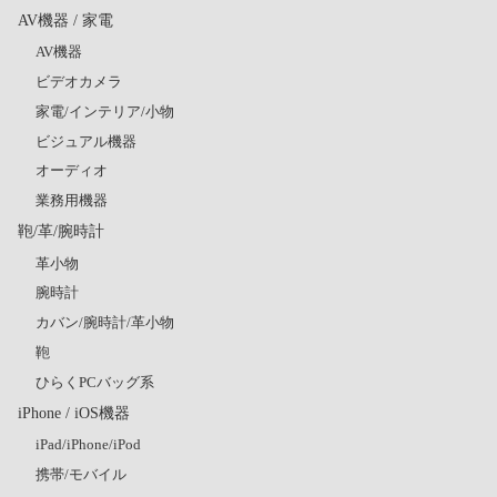
AV機器 / 家電
AV機器
ビデオカメラ
家電/インテリア/小物
ビジュアル機器
オーディオ
業務用機器
鞄/革/腕時計
革小物
腕時計
カバン/腕時計/革小物
鞄
ひらくPCバッグ系
iPhone / iOS機器
iPad/iPhone/iPod
携帯/モバイル