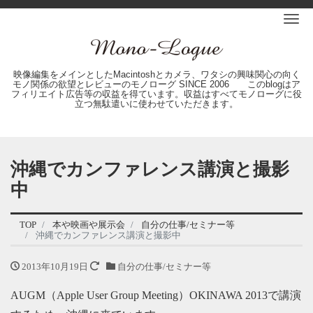
Me
映像編集をメインとしたMacintoshとカメラ、ワタシの興味関心の向く
モノ関係の欲望とレビューのモノローグ SINCE 2006 このblogはア
フィリエイト広告等の収益を得ています。収益はすべてモノローグに役
立つ無駄遣いに使わせていただきます。
沖縄でカンファレンス講演と撮影
中
TOP
本や映画や展示会
自分の仕事/セミナー等
沖縄でカンファレンス講演と撮影中
2013年10月19日
自分の仕事/セミナー等
AUGM（Apple User Group Meeting）OKINAWA 2013で講演