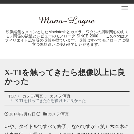
Me
映像編集をメインとしたMacintoshとカメラ、ワタシの興味関心の向く
モノ関係の欲望とレビューのモノローグ SINCE 2006 このblogはア
フィリエイト広告等の収益を得ています。収益はすべてモノローグに役
立つ無駄遣いに使わせていただきます。
X-T1を触ってきたら想像以上に良
かった
TOP
カメラ/写真
カメラ/写真
X-T1を触ってきたら想像以上に良かった
2014年2月12日
カメラ/写真
いや、タイトルですべて終了、なのですが（笑）六本木に