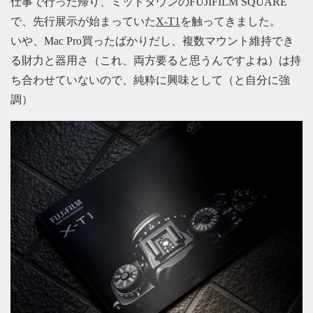
仕事で行った帰り、ミッドタウンのFUJIFILM SQUARE
で、先行展示が始まっていた
X-T1
を触ってきました。
いや、Mac Pro買ったばかりだし、複数マウント維持でき
る財力と器用さ（これ、両方要ると思うんですよね）は持
ち合わせていないので、純粋に興味として（と自分に強
調）