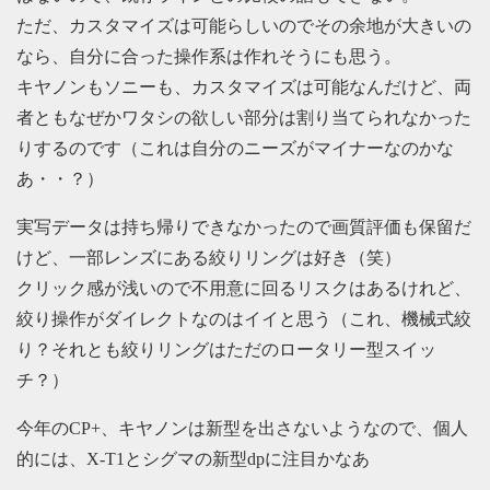
ただ、カスタマイズは可能らしいのでその余地が大きいの
なら、自分に合った操作系は作れそうにも思う。
キヤノンもソニーも、カスタマイズは可能なんだけど、両
者ともなぜかワタシの欲しい部分は割り当てられなかった
りするのです（これは自分のニーズがマイナーなのかな
あ・・？）
実写データは持ち帰りできなかったので画質評価も保留だ
けど、一部レンズにある絞りリングは好き（笑）
クリック感が浅いので不用意に回るリスクはあるけれど、
絞り操作がダイレクトなのはイイと思う（これ、機械式絞
り？それとも絞りリングはただのロータリー型スイッ
チ？）
今年のCP+、キヤノンは新型を出さないようなので、個人
的には、X-T1とシグマの新型dpに注目かなあ