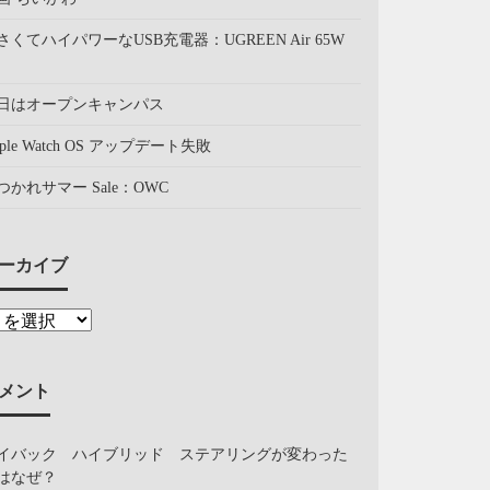
さくてハイパワーなUSB充電器：UGREEN Air 65W
日はオープンキャンパス
pple Watch OS アップデート失敗
つかれサマー Sale：OWC
ーカイブ
メント
イバック ハイブリッド ステアリングが変わった
はなぜ？