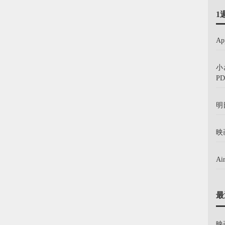
1
A
小
PD
明
映
A
最
映