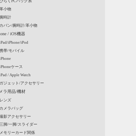
ひらくPCバッグ系
革小物
腕時計
カバン/腕時計/革小物
hone / iOS機器
iPad/iPhone/iPod
携帯/モバイル
iPhone
iPhoneケース
iPad / Apple Watch
ガジェット/アクセサリー
メラ用品/機材
レンズ
カメラバッグ
撮影アクセサリー
三脚/一脚/スライダー
メモリーカード関係