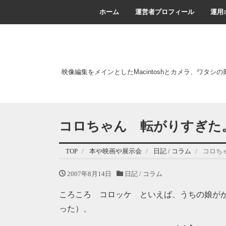
ホーム
運営者プロフィール
運用
映像編集をメインとしたMacintoshとカメラ、ワタシ
コロちゃん 転がりすぎた
TOP
本や映画や展示会
日記 / コラム
コロち
2007年8月14日
日記 / コラム
ころころ コロッケ といえば、うちの娘が
った）、