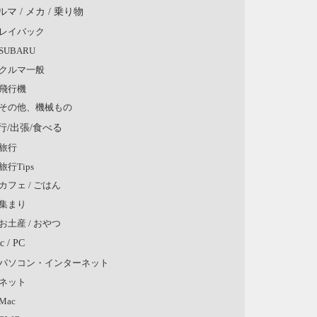
ルマ / メカ / 乗り物
レイバック
SUBARU
クルマ一般
飛行機
その他、機械もの
行/出張/食べる
旅行
旅行Tips
カフェ / ごはん
集まり
お土産 / おやつ
c / PC
パソコン・インターネット
ネット
Mac