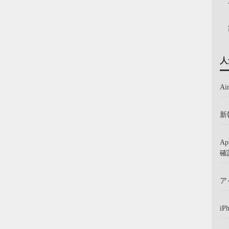
人
A
新
A
確
ア
iP