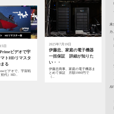
未
カ
2025年7月19日
15日
伊藤忠、家庭の電子機器
n Primeビデオで宇
一括保証 詳細が知りた
マトHDリマスタ
い・・
始まる
伊藤忠商事、家庭の電子機器ま
 Primeビデオで、宇宙戦
とめて保証 月額1980円で
代）HD...
（...
A