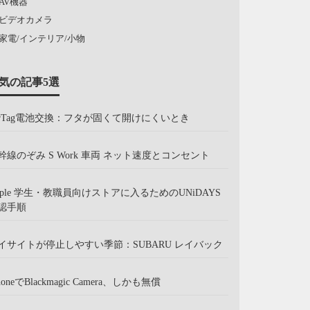
AV機器
ビデオカメラ
家電/インテリア/小物
気の記事5選
irTag電池交換：フタが固くて開けにくいとき
幹線のぞみ S Work 車両 ネット速度とコンセント
pple 学生・教職員向けストアに入るためのUNiDAYS
認手順
イサイトが停止しやすい季節：SUBARU レイバック
honeでBlackmagic Camera、しかも無償