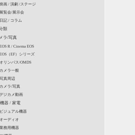
映画 / 演劇 /ステージ
展覧会/展示会
日記 / コラム
分類
メラ/写真
EOS R / Cinema EOS
EOS（EF）シリーズ
オリンパス/OMDS
カメラ一般
写真周辺
カメラ/写真
デジカメ動画
V機器 / 家電
ビジュアル機器
オーディオ
業務用機器