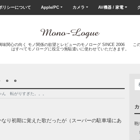
ポリシーについて
Apple/PC
カメラ
AV機器 / 家電
ク
の興味関心の向く モノ関係の欲望とレビューのモノローグ SINCE 2006 
はすべてモノローグに役立つ無駄遣いに使わせていただきます。
。。。
ゃん 転がりすぎた。。。
カ
かなり初期に覚えた歌だったが（スーパーの駐車場にあ
鞄