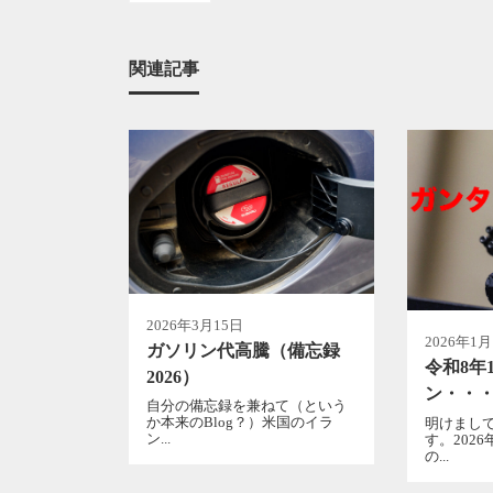
関連記事
2026年3月15日
2026年1
ガソリン代高騰（備忘録
令和8年
2026）
ン・・
自分の備忘録を兼ねて（という
か本来のBlog？）米国のイラ
明けまし
ン...
す。202
の...