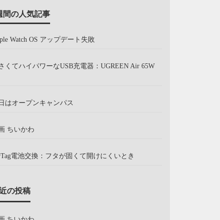
週間の人気記事
pple Watch OS アップデート失敗
さくてハイパワーなUSB充電器：UGREEN Air 65W
日はオープンキャンパス
画 ちいかわ
irTag電池交換：フタが固くて開けにくいとき
近の投稿
画 ちいかわ