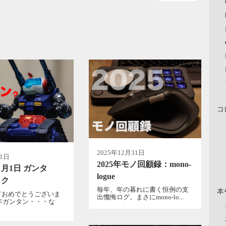
コ
2025年12月31日
月1日
2025年モノ回顧録：mono-
1月1日 ガンタ
logue
・ク
毎年、年の暮れに書く恒例の支
本
ておめでとうございま
出懺悔ログ。まさにmono-lo...
6年ガンタン・・・な