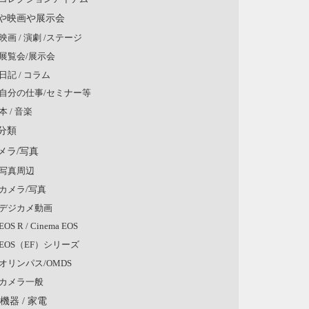
や映画や展示会
映画 / 演劇 /ステージ
展覧会/展示会
日記 / コラム
自分の仕事/セミナー等
本 / 音楽
分類
メラ/写真
写真周辺
カメラ/写真
デジカメ動画
EOS R / Cinema EOS
EOS（EF）シリーズ
オリンパス/OMDS
カメラ一般
V機器 / 家電