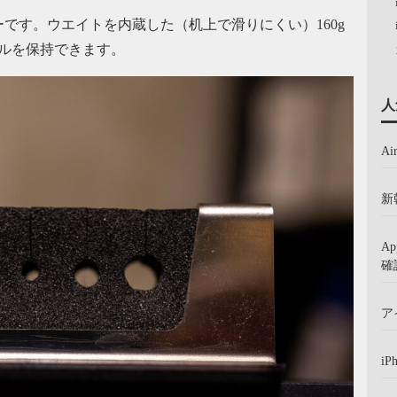
です。ウエイトを内蔵した（机上で滑りにくい）160g
ルを保持できます。
人
A
新
A
確
ア
iP