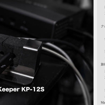
ク
旅
Ma