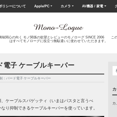
ポリシーについて
Apple/PC
カメラ
AV機器 / 家電
ク
の興味関心の向く モノ関係の欲望とレビューのモノローグ SINCE 2006 
はすべてモノローグに役立つ無駄遣いに使わせていただきます。
ド電子 ケーブルキーパー
制：バード電子 ケーブルキーパー
カ
類、ケーブルスパゲッティ（いまはパスタと言うべ
カ
かなり抑制できるケーブルキーパーを使っています。