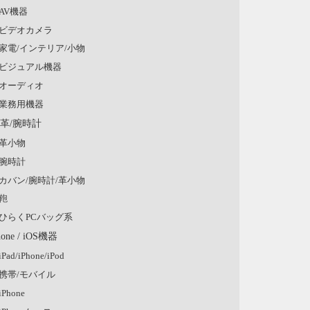
AV機器
ビデオカメラ
家電/インテリア/小物
ビジュアル機器
オーディオ
業務用機器
/革/腕時計
革小物
腕時計
カバン/腕時計/革小物
鞄
ひらくPCバッグ系
hone / iOS機器
iPad/iPhone/iPod
携帯/モバイル
iPhone