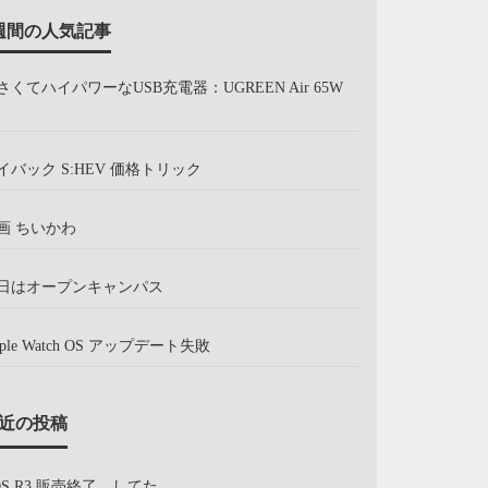
週間の人気記事
さくてハイパワーなUSB充電器：UGREEN Air 65W
イバック S:HEV 価格トリック
画 ちいかわ
日はオープンキャンパス
pple Watch OS アップデート失敗
近の投稿
OS R3 販売終了、してた。