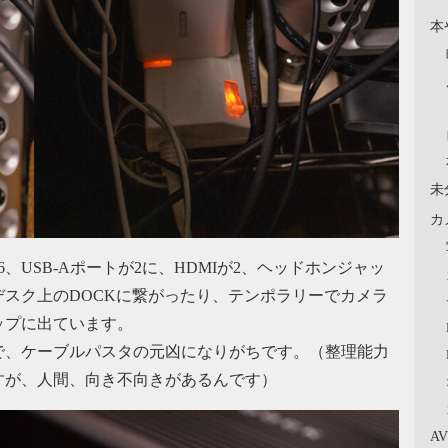
本
未
カ
tポートが6、USB-Aポートが2に、HDMIが2、ヘッドホンジャッ
デスク上のDOCKに繋がったり、テンポラリーでカメラ
ップに出ています。
で、ケーブルパスタの元凶になりがちです。（整理能力
すが、人間、向き不向きがあるんです）
A