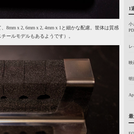
1
小
x 2, 6mm x 2, 4mm x 1と細かな配慮。筐体は質感
PD
スチールモデルもあるようです）。
レ
映
明
A
最
E