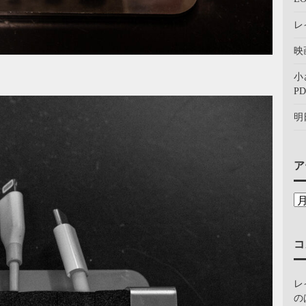
レ
映
小
PD
明
ア
コ
レ
の