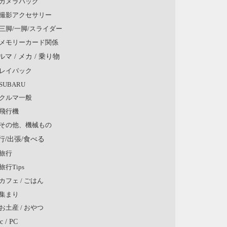
カメラバッグ
撮影アクセサリー
三脚/一脚/スライダー
メモリーカード関係
ルマ / メカ / 乗り物
レイバック
SUBARU
クルマ一般
飛行機
その他、機械もの
行/出張/食べる
旅行
旅行Tips
カフェ / ごはん
集まり
お土産 / おやつ
c / PC