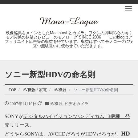
Me
映像編集をメインとしたMacintoshとカメラ、ワタシの興味関心の向く
モノ関係の欲望とレビューのモノローグ SINCE 2006 このblogはア
フィリエイト広告等の収益を得ています。収益はすべてモノローグに役
立つ無駄遣いに使わせていただきます。
ソニー新型HDVの命名則
TOP
AV機器 / 家電
AV機器
ソニー新型HDVの命名則
2007年1月19日
AV機器
,
ビデオカメラ
SONYが
デジタルハイビジョン“ハンディカム” 3機種 発
売
リリース。
HD
どうやらSONYは、AVCHDだろうがHDVだろうが、