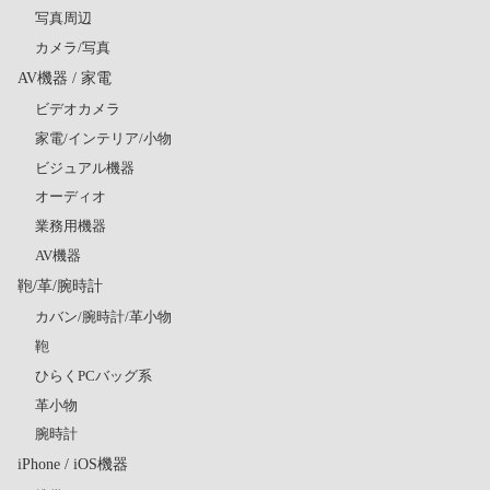
写真周辺
カメラ/写真
AV機器 / 家電
ビデオカメラ
家電/インテリア/小物
ビジュアル機器
オーディオ
業務用機器
AV機器
鞄/革/腕時計
カバン/腕時計/革小物
鞄
ひらくPCバッグ系
革小物
腕時計
iPhone / iOS機器