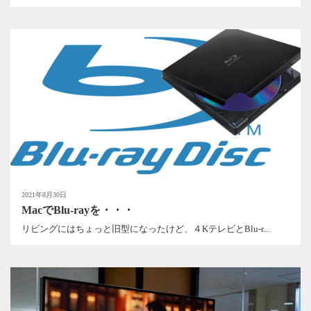
2021年8月30日
MacでBlu-rayを・・・
リビングにはちょっと旧型になったけど、４KテレビとBlu-r...