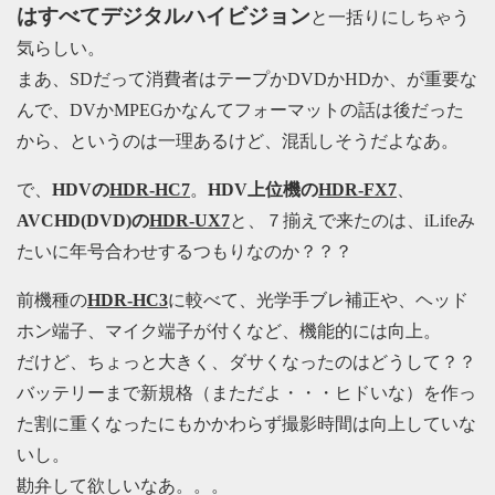
はすべてデジタルハイビジョン
と一括りにしちゃう
気らしい。
まあ、SDだって消費者はテープかDVDかHDか、が重要な
んで、DVかMPEGかなんてフォーマットの話は後だった
から、というのは一理あるけど、混乱しそうだよなあ。
で、
HDVの
HDR-HC7
。
HDV上位機の
HDR-FX7
、
AVCHD(DVD)の
HDR-UX7
と、７揃えで来たのは、iLifeみ
たいに年号合わせするつもりなのか？？？
前機種の
HDR-HC3
に較べて、光学手ブレ補正や、ヘッド
ホン端子、マイク端子が付くなど、機能的には向上。
だけど、ちょっと大きく、ダサくなったのはどうして？？
バッテリーまで新規格（まただよ・・・ヒドいな）を作っ
た割に重くなったにもかかわらず撮影時間は向上していな
いし。
勘弁して欲しいなあ。。。