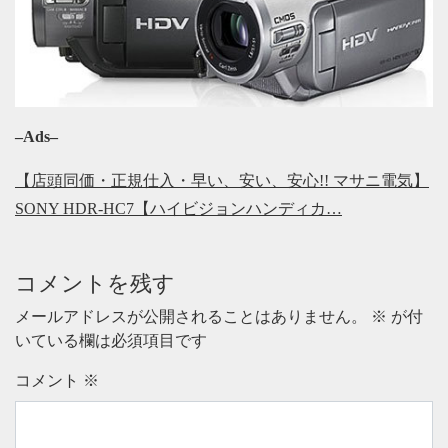
–Ads–
【店頭同価・正規仕入・早い、安い、安心!! マサニ電気】
SONY HDR-HC7【ハイビジョンハンディカ…
コメントを残す
メールアドレスが公開されることはありません。
※
が付
いている欄は必須項目です
コメント
※