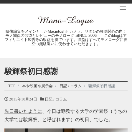
Me
映像編集をメインとしたMacintoshとカメラ、ワタシの興味関心の向く
モノ関係の欲望とレビューのモノローグ SINCE 2006 このblogはア
フィリエイト広告等の収益を得ています。収益はすべてモノローグに役
立つ無駄遣いに使わせていただきます。
駿輝祭初日感謝
TOP
本や映画や展示会
日記 / コラム
駿輝祭初日感謝
2015年10月24日
日記 / コラム
先日書いたように
、今日は勤務する大学の学園祭（うちの
大学では駿輝祭、と呼ばれます）の初日、でした。