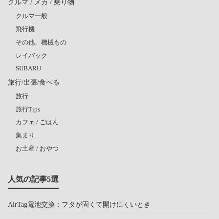
クルマ / メカ / 乗り物
クルマ一般
飛行機
その他、機械もの
レイバック
SUBARU
旅行/出張/食べる
旅行
旅行Tips
カフェ / ごはん
集まり
お土産 / おやつ
人気の記事5選
AirTag電池交換：フタが固くて開けにくいとき