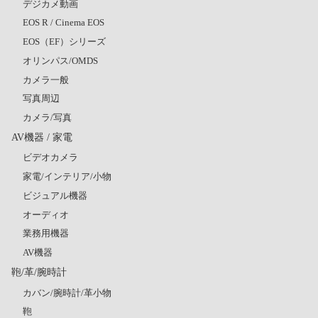
デジカメ動画
EOS R / Cinema EOS
EOS（EF）シリーズ
オリンパス/OMDS
カメラ一般
写真周辺
カメラ/写真
AV機器 / 家電
ビデオカメラ
家電/インテリア/小物
ビジュアル機器
オーディオ
業務用機器
AV機器
鞄/革/腕時計
カバン/腕時計/革小物
鞄