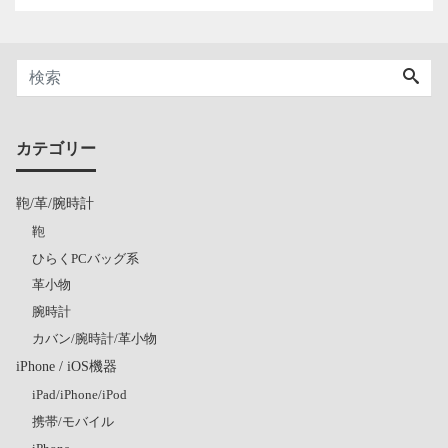
カテゴリー
鞄/革/腕時計
鞄
ひらくPCバッグ系
革小物
腕時計
カバン/腕時計/革小物
iPhone / iOS機器
iPad/iPhone/iPod
携帯/モバイル