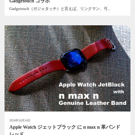
Gadgetouch コラボ
Gadgetouch（ガジェタッチ）と言えば、リンクマン、弓...
2024年10月14日
Apple Watch ジェットブラック に n max n 革バンド
レッド