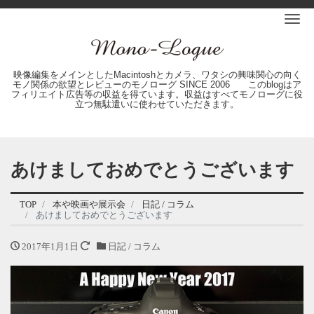
Me
映像編集をメインとしたMacintoshとカメラ、ワタシの興味関心の向く
モノ関係の欲望とレビューのモノローグ SINCE 2006 このblogはア
フィリエイト広告等の収益を得ています。収益はすべてモノローグに役
立つ無駄遣いに使わせていただきます。
あけましておめでとうございます
TOP
本や映画や展示会
日記 / コラム
あけましておめでとうございます
2017年1月1日
日記 / コラム