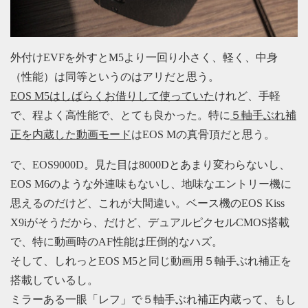
外付けEVFを外すとM5より一回り小さく、軽く、中身
（性能）は同等というのはアリだと思う。
EOS M5はしばらくお借りして使っていた
けれど、手軽
で、程よく高性能で、とても良かった。特に
５軸手ぶれ補
正を内蔵した動画モード
はEOS Mの真骨頂だと思う。
で、EOS9000D。見た目は8000Dとあまり変わらないし、
EOS M6のような外連味もないし、地味なエントリー機に
思えるのだけど、これが大間違い。ベース機のEOS Kiss
X9iがそうだから、だけど、デュアルピクセルCMOS搭載
で、特に動画時のAF性能は圧倒的なハズ。
そして、しれっとEOS M5と同じ動画用５軸手ぶれ補正を
搭載しているし。
ミラーある一眼「レフ」で５軸手ぶれ補正内蔵って、もし