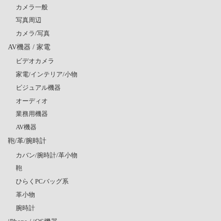
カメラ一般
写真周辺
カメラ/写真
AV機器 / 家電
ビデオカメラ
家電/インテリア/小物
ビジュアル機器
オーディオ
業務用機器
AV機器
鞄/革/腕時計
カバン/腕時計/革小物
鞄
ひらくPCバッグ系
革小物
腕時計