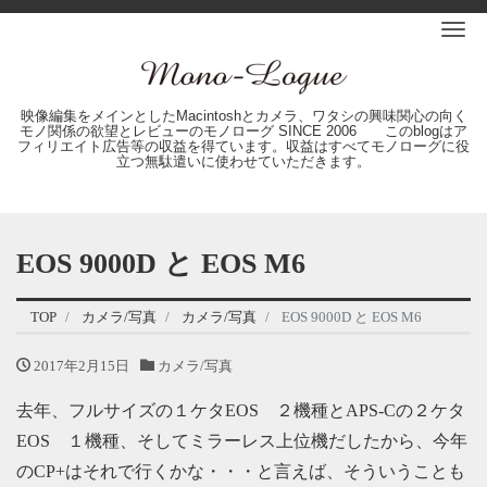
Me
映像編集をメインとしたMacintoshとカメラ、ワタシの興味関心の向く
モノ関係の欲望とレビューのモノローグ SINCE 2006 このblogはア
フィリエイト広告等の収益を得ています。収益はすべてモノローグに役
立つ無駄遣いに使わせていただきます。
EOS 9000D と EOS M6
TOP
カメラ/写真
カメラ/写真
EOS 9000D と EOS M6
2017年2月15日
カメラ/写真
去年、フルサイズの１ケタEOS ２機種とAPS-Cの２ケタ
EOS １機種、そしてミラーレス上位機だしたから、今年
のCP+はそれで行くかな・・・と言えば、そういうことも