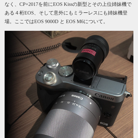
なく、CP+2017を前にEOS Kissの新型とその上位姉妹機で
ある４桁EOS、そして意外にもミラーレスにも姉妹機登
場。ここではEOS 9000D と EOS M6について。