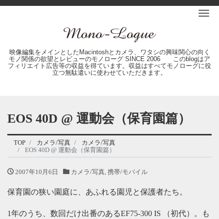
Me
映像編集をメインとしたMacintoshとカメラ、ワタシの興味関心の向く
モノ関係の欲望とレビューのモノローグ SINCE 2006 このblogはア
フィリエイト広告等の収益を得ています。収益はすべてモノローグに役
立つ無駄遣いに使わせていただきます。
EOS 40D @ 運動会（保育園篇）
TOP
カメラ/写真
カメラ/写真
EOS 40D @ 運動会（保育園篇）
2007年10月6日
カメラ/写真
,
携帯/モバイル
保育園の狭い園庭に、あふれる園児と保護者たち。
1年のうち、数回だけ出番のあるEF75-300 IS （初代）。も