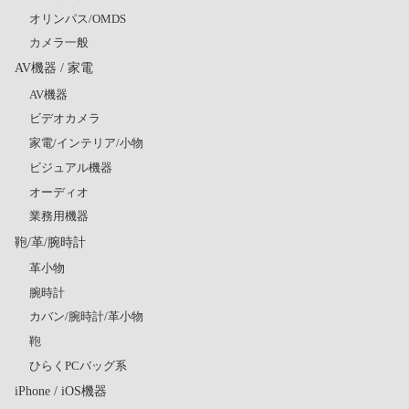
オリンパス/OMDS
カメラ一般
AV機器 / 家電
AV機器
ビデオカメラ
家電/インテリア/小物
ビジュアル機器
オーディオ
業務用機器
鞄/革/腕時計
革小物
腕時計
カバン/腕時計/革小物
鞄
ひらくPCバッグ系
iPhone / iOS機器