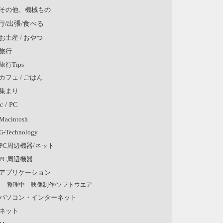
その他、機械もの
行/出張/食べる
お土産 / おやつ
旅行
旅行Tips
カフェ / ごはん
集まり
c / PC
Macintosh
G-Technology
PC周辺機器/ネット
PC周辺機器
アプリケーション
整理中 映像制作/ソフトウエア
パソコン・インターネット
ネット