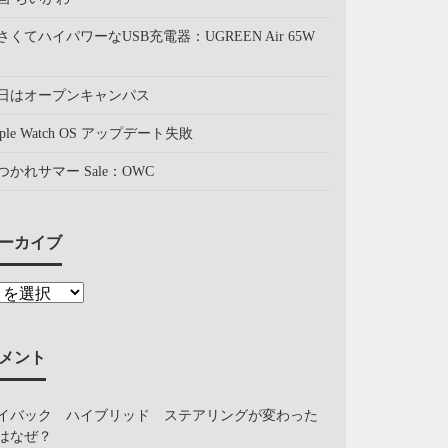
さくてハイパワーなUSB充電器：UGREEN Air 65W
日はオープンキャンパス
pple Watch OS アップデート失敗
つかれサマー Sale：OWC
ーカイブ
メント
イバック ハイブリッド ステアリングが変わった
はなぜ？