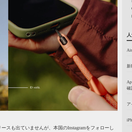
人
A
新
A
確
ア
iP
リリースも出ていませんが、本国のInstagramをフォローし