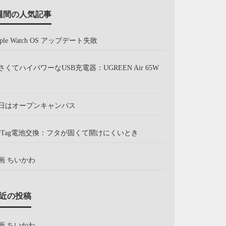
週間の人気記事
pple Watch OS アップデート失敗
さくてハイパワーなUSB充電器：UGREEN Air 65W
日はオープンキャンパス
irTag電池交換：フタが固くて開けにくいとき
画 ちいかわ
近の投稿
画 ちいかわ