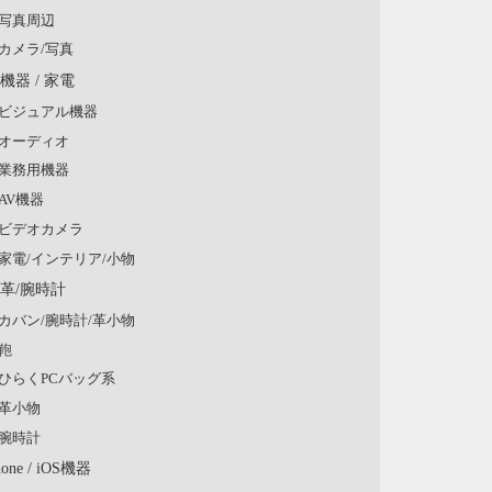
写真周辺
カメラ/写真
V機器 / 家電
ビジュアル機器
オーディオ
業務用機器
AV機器
ビデオカメラ
家電/インテリア/小物
/革/腕時計
カバン/腕時計/革小物
鞄
ひらくPCバッグ系
革小物
腕時計
hone / iOS機器