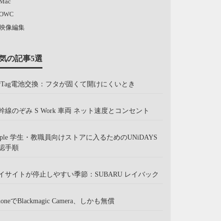
Mac
OWC
映像編集
気の記事5選
irTag電池交換：フタが固くて開けにくいとき
幹線のぞみ S Work 車両 ネット速度とコンセント
pple 学生・教職員向けストアに入るためのUNiDAYS
認手順
イサイトが停止しやすい季節：SUBARU レイバック
honeでBlackmagic Camera、しかも無償