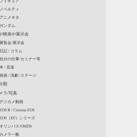
フィギュア
ノベルティ
アニメネタ
ガンダム
や映画や展示会
展覧会/展示会
日記 / コラム
自分の仕事/セミナー等
本 / 音楽
映画 / 演劇 /ステージ
分類
メラ/写真
デジカメ動画
EOS R / Cinema EOS
EOS（EF）シリーズ
オリンパス/OMDS
カメラ一般