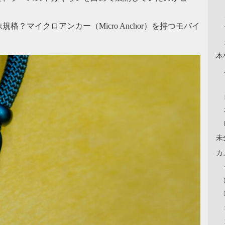
規格？マイクロアンカー（Micro Anchor）を持つモバイ
。
本
未
カ