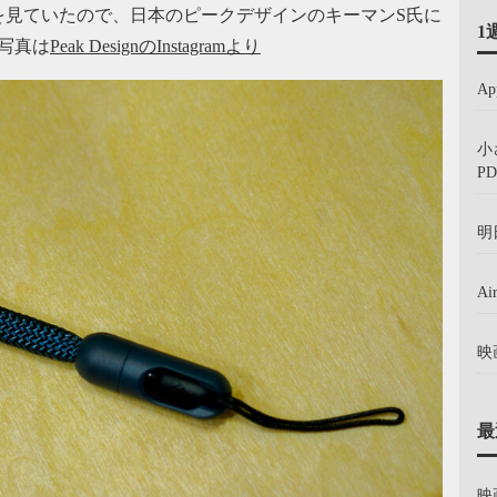
を見ていたので、日本のピークデザインのキーマンS氏に
1
写真は
Peak DesignのInstagramより
A
小
PD
明
A
映
最
映