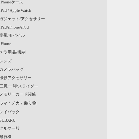
iPhoneケース
iPad / Apple Watch
ガジェット/アクセサリー
iPad/iPhone/iPod
携帯/モバイル
iPhone
メラ用品/機材
レンズ
カメラバッグ
撮影アクセサリー
三脚/一脚/スライダー
メモリーカード関係
ルマ / メカ / 乗り物
レイバック
SUBARU
クルマ一般
飛行機