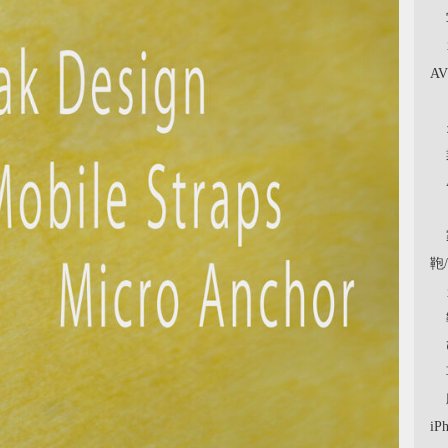
A
鞄
iP