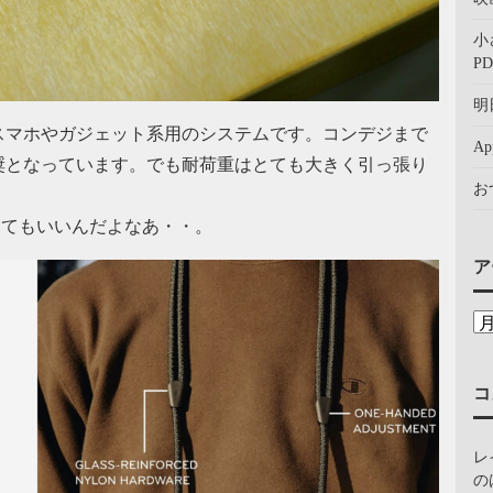
小
PD
明
スマホやガジェット系用のシステムです。コンデジまで
A
奨となっています。でも耐荷重はとても大きく引っ張り
お
なくてもいいんだよなあ・・。
ア
コ
レ
の