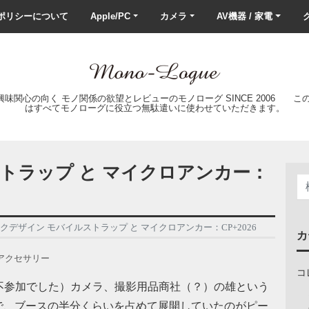
ポリシーについて
Apple/PC
カメラ
AV機器 / 家電
ク
の興味関心の向く モノ関係の欲望とレビューのモノローグ SINCE 2006 
はすべてモノローグに役立つ無駄遣いに使わせていただきます。
トラップ と マイクロアンカー：
クデザイン モバイルストラップ と マイクロアンカー：CP+2026
カ
アクセサリー
コ
年は不参加でした）カメラ、撮影用品商社（？）の雄という
で、ブースの半分くらいを占めて展開していたのがピー