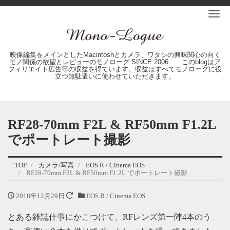
Me
映像編集をメインとしたMacintoshとカメラ、ワタシの興味関心の向く
モノ関係の欲望とレビューのモノローグ SINCE 2006 このblogはア
フィリエイト広告等の収益を得ています。収益はすべてモノローグに役
立つ無駄遣いに使わせていただきます。
RF28-70mm F2L & RF50mm F1.2L
でポートレート撮影
TOP
カメラ/写真
EOS R / Cinema EOS
RF28-70mm F2L & RF50mm F1.2L でポートレート撮影
2018年12月29日
EOS R / Cinema EOS
とある雑誌仕事にかこつけて、RFレンズ第一陣4本のう