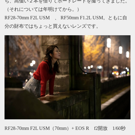
ち、高価い２本を借りてポートレートを撮ってきました。
（それについては年明けてから。）
RF28-70mm F2L USM 、 RF50mm F1.2L USM。ともに自
分の財布ではちょっと買えないレンズです。
RF28-70mm F2L USM（70mm）+ EOS R f2開放 1/60秒