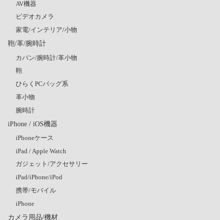
AV機器
ビデオカメラ
家電/インテリア/小物
鞄/革/腕時計
カバン/腕時計/革小物
鞄
ひらくPCバッグ系
革小物
腕時計
iPhone / iOS機器
iPhoneケース
iPad / Apple Watch
ガジェット/アクセサリー
iPad/iPhone/iPod
携帯/モバイル
iPhone
カメラ用品/機材