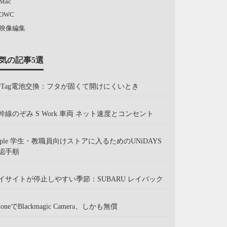
Mac
OWC
映像編集
気の記事5選
irTag電池交換：フタが固くて開けにくいとき
幹線のぞみ S Work 車両 ネット速度とコンセント
pple 学生・教職員向けストアに入るためのUNiDAYS
認手順
イサイトが停止しやすい季節：SUBARU レイバック
honeでBlackmagic Camera、しかも無償