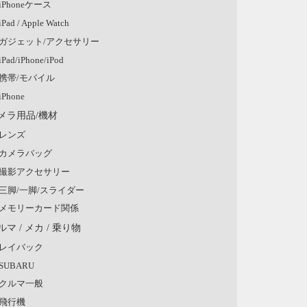
iPhoneケース
iPad / Apple Watch
ガジェット/アクセサリー
iPad/iPhone/iPod
携帯/モバイル
iPhone
メラ用品/機材
レンズ
カメラバッグ
撮影アクセサリー
三脚/一脚/スライダー
メモリーカード関係
ルマ / メカ / 乗り物
レイバック
SUBARU
クルマ一般
飛行機