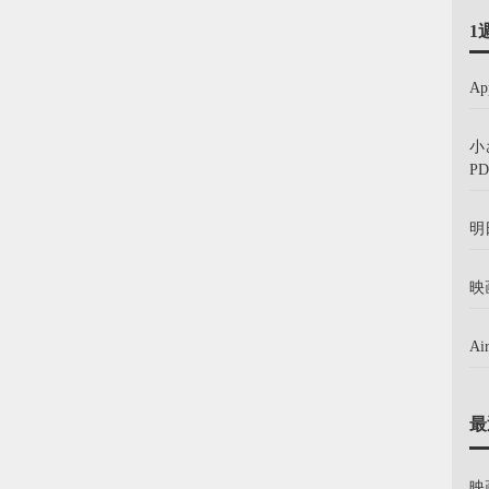
1
A
小
PD
明
映
A
最
映