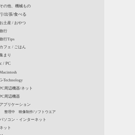
その他、機械もの
行/出張/食べる
お土産 / おやつ
旅行
旅行Tips
カフェ / ごはん
集まり
c / PC
Macintosh
G-Technology
PC周辺機器/ネット
PC周辺機器
アプリケーション
整理中 映像制作/ソフトウエア
パソコン・インターネット
ネット