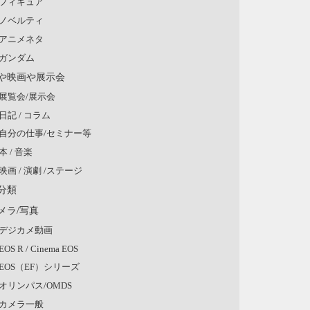
フィギュア
ノベルティ
アニメネタ
ガンダム
や映画や展示会
展覧会/展示会
日記 / コラム
自分の仕事/セミナー等
本 / 音楽
映画 / 演劇 /ステージ
分類
メラ/写真
デジカメ動画
EOS R / Cinema EOS
EOS（EF）シリーズ
オリンパス/OMDS
カメラ一般