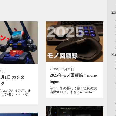
旅
Ma
2025年12月31日
月1日
2025年モノ回顧録：mono-
1月1日 ガンタ
logue
・ク
毎年、年の暮れに書く恒例の支
ておめでとうございま
出懺悔ログ。まさにmono-lo...
6年ガンタン・・・な