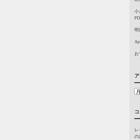
小
PD
明
A
お
ア
コ
レ
の