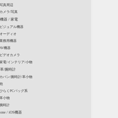
写真周辺
カメラ/写真
V機器 / 家電
ビジュアル機器
オーディオ
業務用機器
AV機器
ビデオカメラ
家電/インテリア/小物
/革/腕時計
カバン/腕時計/革小物
鞄
ひらくPCバッグ系
革小物
腕時計
hone / iOS機器