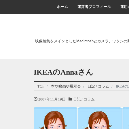
ホーム
運営者プロフィール
運用
映像編集をメインとしたMacintoshとカメラ、ワタシ
IKEAのAnnaさん
TOP
本や映画や展示会
日記 / コラム
IKEAの
2007年11月19日
日記 / コラム