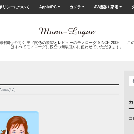
ポリシーについて
Apple/PC
カメラ
AV機器 / 家電
ク
の興味関心の向く モノ関係の欲望とレビューのモノローグ SINCE 2006 
はすべてモノローグに役立つ無駄遣いに使わせていただきます。
Annaさん
カ
コ