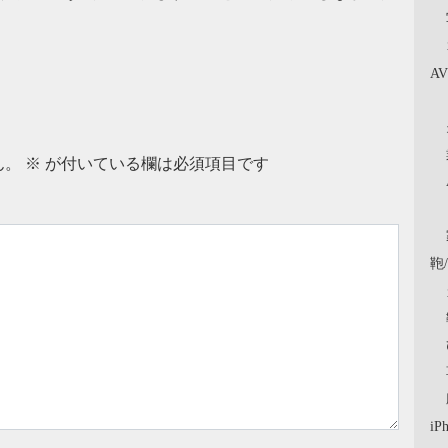
A
ん。
※
が付いている欄は必須項目です
鞄
iP