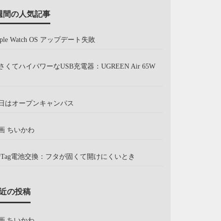
週間の人気記事
pple Watch OS アップデート失敗
さくてハイパワーなUSB充電器：UGREEN Air 65W
日はオープンキャンパス
画 ちいかわ
irTag電池交換：フタが固くて開けにくいとき
近の投稿
画 ちいかわ