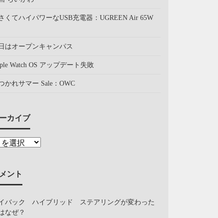
さくてハイパワーなUSB充電器：UGREEN Air 65W
日はオープンキャンパス
pple Watch OS アップデート失敗
つかれサマー Sale：OWC
ーカイブ
メント
イバック ハイブリッド ステアリングが変わった
はなぜ？