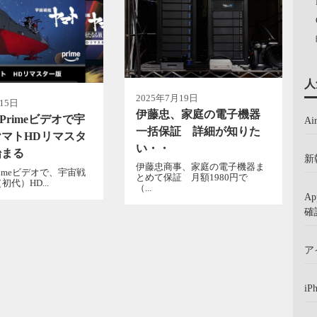
人
2025年7月19日
15日
伊藤忠、家庭の電子機器
n Primeビデオで宇
A
一括保証 詳細が知りた
マトHDリマスタ
い・・
始まる
新
伊藤忠商事、家庭の電子機器ま
 Primeビデオで、宇宙戦
とめて保証 月額1980円で
代）HD...
（...
A
確
ア
iP