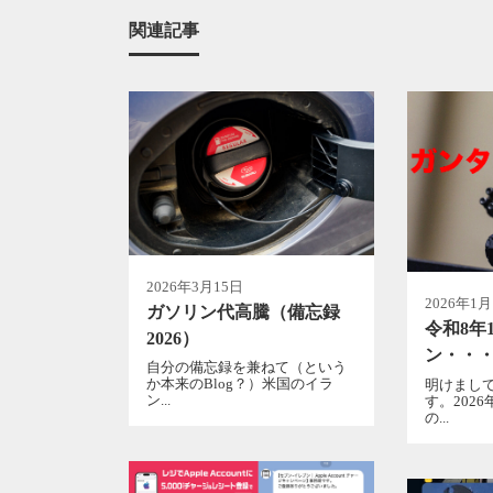
関連記事
2026年3月15日
2026年1
ガソリン代高騰（備忘録
令和8年
2026）
ン・・
自分の備忘録を兼ねて（という
か本来のBlog？）米国のイラ
明けまし
ン...
す。202
の...