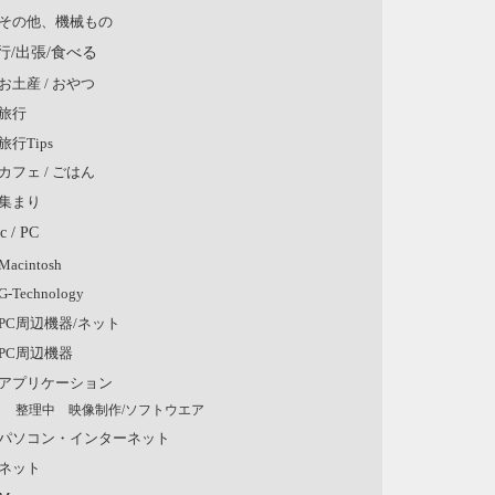
その他、機械もの
行/出張/食べる
お土産 / おやつ
旅行
旅行Tips
カフェ / ごはん
集まり
c / PC
Macintosh
G-Technology
PC周辺機器/ネット
PC周辺機器
アプリケーション
整理中 映像制作/ソフトウエア
パソコン・インターネット
ネット