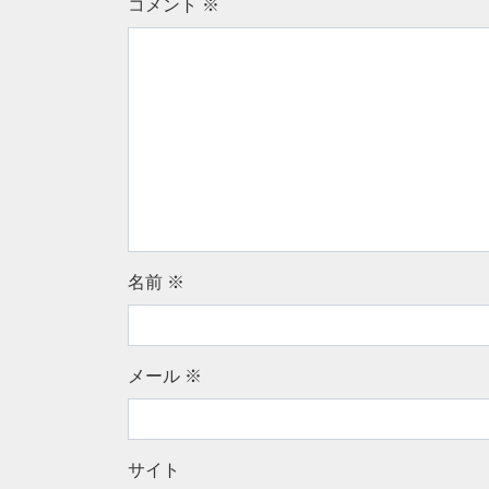
コメント
※
名前
※
メール
※
サイト