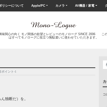
ポリシーについて
Apple/PC
カメラ
AV機器 / 家電
ク
の興味関心の向く モノ関係の欲望とレビューのモノローグ SINCE 2006 
はすべてモノローグに役立つ無駄遣いに使わせていただきます。
注目ポイント-1
カ
コ
ろん独断だ）を。