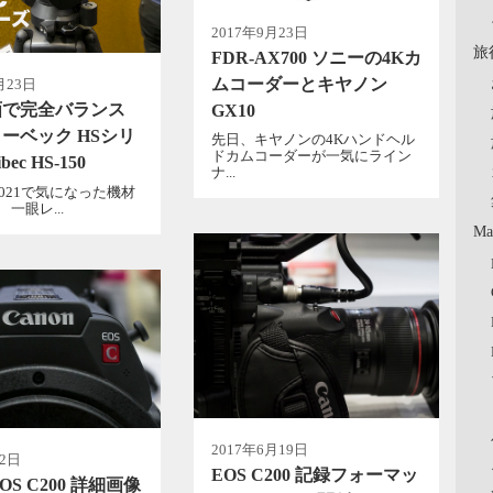
2017年9月23日
旅
FDR-AX700 ソニーの4Kカ
ムコーダーとキヤノン
月23日
画で完全バランス
GX10
ーベック HSシリ
先日、キヤノンの4Kハンドヘル
ドカムコーダーが一気にライン
ec HS-150
ナ...
E 2021で気になった機材
一眼レ...
Ma
2017年6月19日
月2日
EOS C200 記録フォーマッ
EOS C200 詳細画像