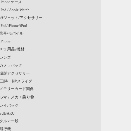
iPhoneケース
iPad / Apple Watch
ガジェット/アクセサリー
iPad/iPhone/iPod
携帯/モバイル
iPhone
メラ用品/機材
レンズ
カメラバッグ
撮影アクセサリー
三脚/一脚/スライダー
メモリーカード関係
ルマ / メカ / 乗り物
レイバック
SUBARU
クルマ一般
飛行機