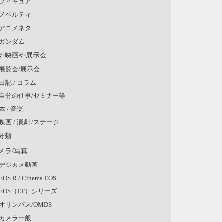
フィギュア
ノベルティ
アニメネタ
ガンダム
や映画や展示会
展覧会/展示会
日記 / コラム
自分の仕事/セミナー等
本 / 音楽
映画 / 演劇 /ステージ
分類
メラ/写真
デジカメ動画
EOS R / Cinema EOS
EOS（EF）シリーズ
オリンパス/OMDS
カメラ一般