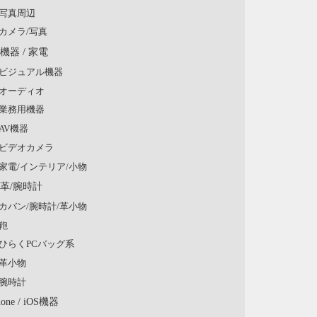
写真周辺
カメラ/写真
V機器 / 家電
ビジュアル機器
オーディオ
業務用機器
AV機器
ビデオカメラ
家電/インテリア/小物
/革/腕時計
カバン/腕時計/革小物
鞄
ひらくPCバッグ系
革小物
腕時計
hone / iOS機器