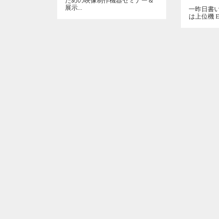
ための映像制作機器セミナー＆
展示...
一昨日書
は上位機 EOS