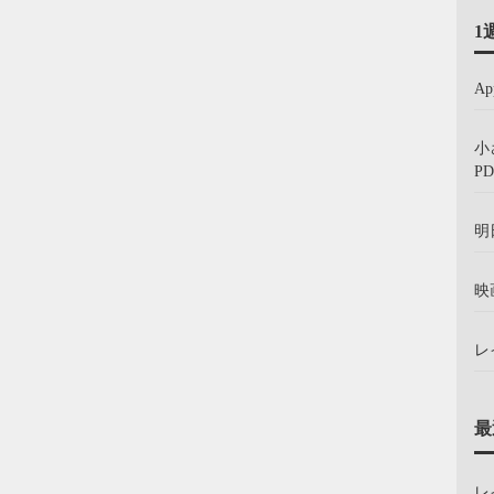
1
A
小
PD
明
映
レ
最
レ