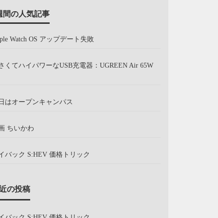
週間の人気記事
pple Watch OS アップデート失敗
さくてハイパワーなUSB充電器：UGREEN Air 65W
日はオープンキャンパス
画 ちいかわ
イバック S:HEV 価格トリック
近の投稿
イバック S:HEV 価格トリック