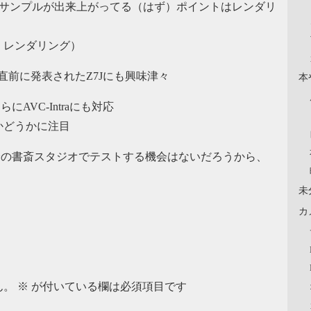
比較サンプルが出来上がってる（はず）ポイントはレンダリ
 レンダリング）
直前に発表されたZ7Jにも興味津々
本
、さらにAVC-Intraにも対応
かどうかに注目
るはず。自分の書斎スタジオでテストする機会はないだろうから、
未
カ
ん。
※
が付いている欄は必須項目です