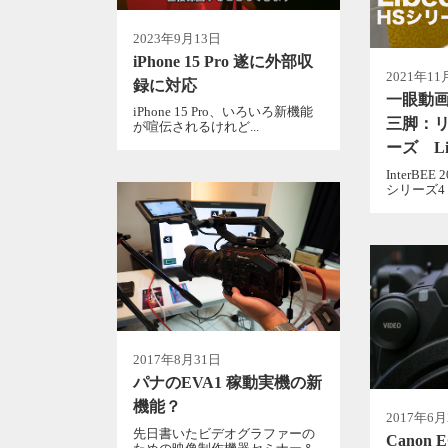
2023年9月13日
iPhone 15 Pro 遂に外部収
2021年11
録に対応
一眼動
iPhone 15 Pro、いろいろ新機能
三脚：リ
が喧伝されるけれど...
ーズ Lib
InterBE
シリーズ4 
2017年8月31日
パナのEVA1 稼動実機の新
機能？
2017年6
先日書いたビデオグラファーの
Canon 