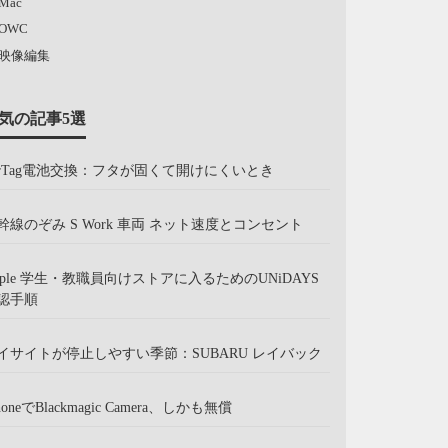
Mac
OWC
映像編集
気の記事5選
irTag電池交換：フタが固くて開けにくいとき
幹線のぞみ S Work 車両 ネット速度とコンセント
pple 学生・教職員向けストアに入るためのUNiDAYS
認手順
イサイトが停止しやすい季節：SUBARU レイバック
honeでBlackmagic Camera、しかも無償