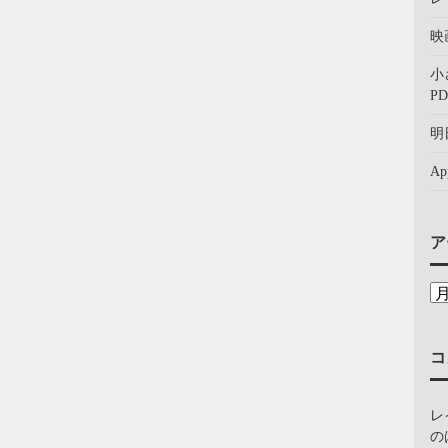
映
小
PD
明
A
ア
コ
レ
の