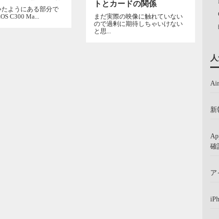
トとカードの関係
いたようにある部分で
 C300 Ma...
まだ実際の映像に触れていない
ので過剰に期待しちゃいけない
と思...
人
A
新
A
確
ア
iP