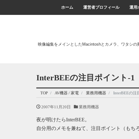
ホーム
運営者プロフィール
運用
映像編集をメインとしたMacintoshとカメラ、ワタシ
InterBEEの注目ポイント-1
TOP
AV機器 / 家電
業務用機器
InterBEEの
2007年11月20日
業務用機器
夜が明けたらInterBEE。
自分用のメモを兼ねて、注目ポイント（もち