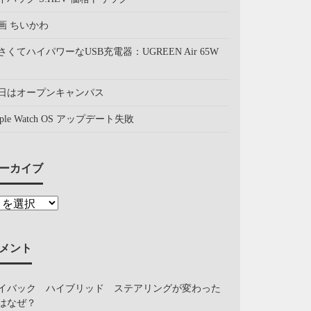
画 ちいかわ
さくてハイパワーなUSB充電器：UGREEN Air 65W
日はオープンキャンパス
pple Watch OS アップデート失敗
ーカイブ
メント
イバック ハイブリッド ステアリングが変わった
はなぜ？