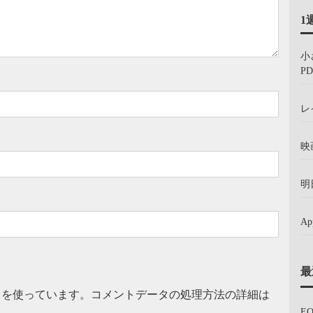
1
小
PD
レ
映
明
A
最
t を使っています。
コメントデータの処理方法の詳細は
E