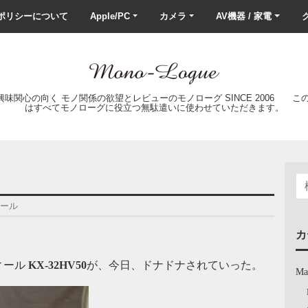
ポリシーについて
Apple/PC
カメラ
AV機器 / 家電
ク
の興味関心の向く モノ関係の欲望とレビューのモノローグ SINCE 2006 
はすべてモノローグに役立つ無駄遣いに使わせていただきます。
ィール
カ
ィール
KX-32HV50
が、今日、ドナドナされていった。
Ma