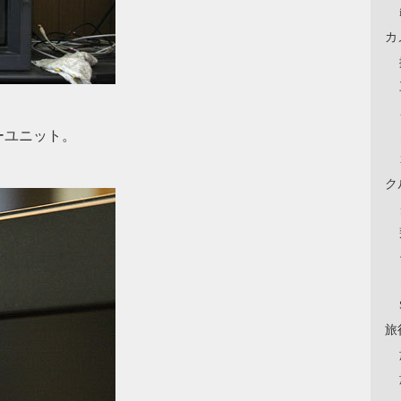
カ
ーユニット。
ク
旅