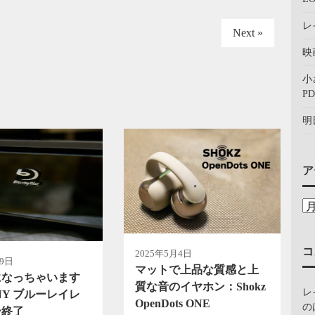
レ
Next »
映
小
PD
明
ア
コ
2025年5月4日
月9日
マットで上品な質感と上
になっちゃいます
質な音のイヤホン：Shokz
レ
NY ブルーレイレ
OpenDots ONE
の
ー終了