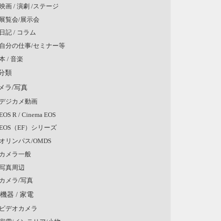
映画 / 演劇 /ステージ
展覧会/展示会
日記 / コラム
自分の仕事/セミナー等
本 / 音楽
分類
メラ/写真
デジカメ動画
EOS R / Cinema EOS
EOS（EF）シリーズ
オリンパス/OMDS
カメラ一般
写真周辺
カメラ/写真
V機器 / 家電
ビデオカメラ