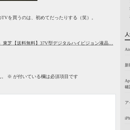
TVを買うのは、初めてだったりする（笑）。
人
59迄』東芝【送料無料】37V型デジタルハイビジョン液晶…
A
新
ん。
※
が付いている欄は必須項目です
A
確
ア
iP