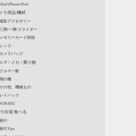
iPad/iPhone/iPod
メラ用品/機材
撮影アクセサリー
三脚/一脚/スライダー
メモリーカード関係
レンズ
カメラバッグ
ルマ / メカ / 乗り物
クルマ一般
飛行機
その他、機械もの
レイバック
SUBARU
行/出張/食べる
旅行
旅行Tips