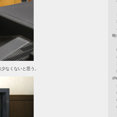
鞄
は少なくないと思う。
iP