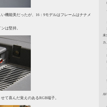
しい機能美だったが、16：9モデルはフレームはナナメ
インは堅持。
未
カ
A
0を表示させて喜んだ覚えのあるRGB端子。