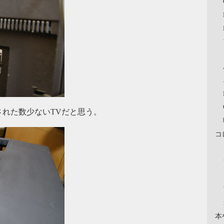
れた数少ないTVだと思う。
コ
本