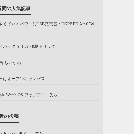
週間の人気記事
さくてハイパワーなUSB充電器：UGREEN Air 65W
イバック S:HEV 価格トリック
画 ちいかわ
日はオープンキャンパス
pple Watch OS アップデート失敗
近の投稿
OS R3 販売終了、してた。