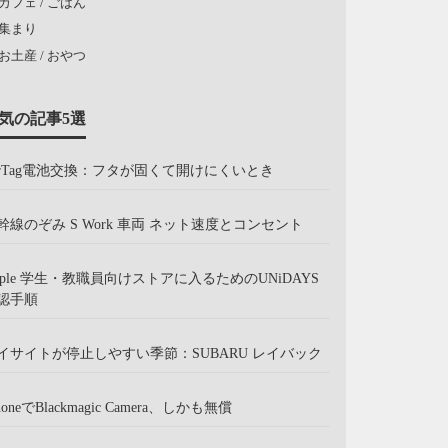
カフェ / ごはん
集まり
お土産 / おやつ
気の記事5選
irTag電池交換：フタが固くて開けにくいとき
幹線のぞみ S Work 車両 ネット速度とコンセント
pple 学生・教職員向けストアに入るためのUNiDAYS
認手順
イサイトが停止しやすい季節：SUBARU レイバック
honeでBlackmagic Camera、しかも無償