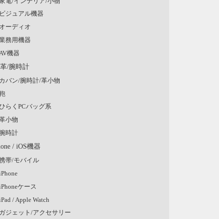
家電/インテリア/小物
ビジュアル機器
オーディオ
業務用機器
AV機器
/革/腕時計
カバン/腕時計/革小物
鞄
ひらくPCバッグ系
革小物
腕時計
hone / iOS機器
携帯/モバイル
iPhone
iPhoneケース
iPad / Apple Watch
ガジェット/アクセサリー